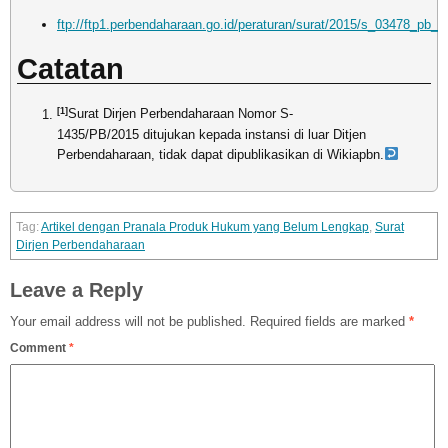
ftp://ftp1.perbendaharaan.go.id/peraturan/surat/2015/s_03478_pb_2
Catatan
[1]
Surat Dirjen Perbendaharaan Nomor S-
1435/PB/2015 ditujukan kepada instansi di luar Ditjen
Perbendaharaan, tidak dapat dipublikasikan di Wikiapbn.
Artikel dengan Pranala Produk Hukum yang Belum Lengkap
,
Surat
Dirjen Perbendaharaan
Leave a Reply
Your email address will not be published.
Required fields are marked
*
Comment
*