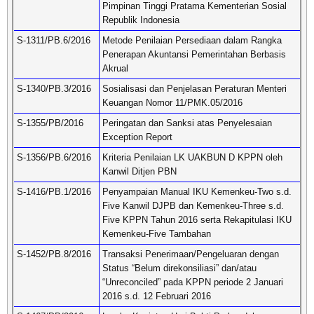
Pimpinan Tinggi Pratama Kementerian Sosial
Republik Indonesia
S-1311/PB.6/2016
Metode Penilaian Persediaan dalam Rangka
Penerapan Akuntansi Pemerintahan Berbasis
Akrual
S-1340/PB.3/2016
Sosialisasi dan Penjelasan Peraturan Menteri
Keuangan Nomor 11/PMK.05/2016
S-1355/PB/2016
Peringatan dan Sanksi atas Penyelesaian
Exception Report
S-1356/PB.6/2016
Kriteria Penilaian LK UAKBUN D KPPN oleh
Kanwil Ditjen PBN
S-1416/PB.1/2016
Penyampaian Manual IKU Kemenkeu-Two s.d.
Five Kanwil DJPB dan Kemenkeu-Three s.d.
Five KPPN Tahun 2016 serta Rekapitulasi IKU
Kemenkeu-Five Tambahan
S-1452/PB.8/2016
Transaksi Penerimaan/Pengeluaran dengan
Status “Belum direkonsiliasi” dan/atau
“Unreconciled” pada KPPN periode 2 Januari
2016 s.d. 12 Februari 2016