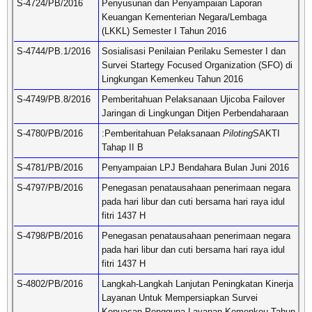
S-4724/PB/2016
Penyusunan dan Penyampaian Laporan
Keuangan Kementerian Negara/Lembaga
(LKKL) Semester I Tahun 2016
S-4744/PB.1/2016
Sosialisasi Penilaian Perilaku Semester I dan
Survei Startegy Focused Organization (SFO) di
Lingkungan Kemenkeu Tahun 2016
S-4749/PB.8/2016
Pemberitahuan Pelaksanaan Ujicoba Failover
Jaringan di Lingkungan Ditjen Perbendaharaan
S-4780/PB/2016
:Pemberitahuan Pelaksanaan
Piloting
SAKTI
Tahap II B
S-4781/PB/2016
Penyampaian LPJ Bendahara Bulan Juni 2016
S-4797/PB/2016
Penegasan penatausahaan penerimaan negara
pada hari libur dan cuti bersama hari raya idul
fitri 1437 H
S-4798/PB/2016
Penegasan penatausahaan penerimaan negara
pada hari libur dan cuti bersama hari raya idul
fitri 1437 H
S-4802/PB/2016
Langkah-Langkah Lanjutan Peningkatan Kinerja
Layanan Untuk Mempersiapkan Survei
Kepuasan Pengguna Layanan Kemenkeu Tahun