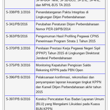
SPM-GUP Nihil, SP3B-BLU, SP2HL, SP4HL,
dan MPHL-BJS TA 2015
S-338/PB.1/2016
Penandatanganan Pakta Integritas di
Lingkungan Ditjen Perbendaharaan
S-341/PB/2016
Perubahan Peraturan Dirjen Perbendaharaan
Nomor PER-19/PB/2014
S-363/PB/2016
Pengumuman Hasil Profiling Pegawai CPNS
Penerimaan Program Strata 1 Tahun 2015
S-370/PB.1/2016
Penilaian Prestasi Kerja Pegawai Negeri Sipil
(PPKP) Tahun 2015 di Lingkungan Direktorat
Jenderal Perbendaharaan
S-375/PB.3/2016
Monitoring Kepatuhan Pengisian Saldo
Rekening KPPN pada PBN Open
S-396/PB.6/2016
Pelaksanaan konfirmasi, rekonsiliasi dan
penyampaian laporan keuangan tingkat KPPN
dan Kanwil Ditjen Perbendaharaan akhir tahun
2015
S-397/PB.6/2016
Koreksi Pencatatan Kas Badan Layanan Umum
(BLU) yang Mengalami Likuidasi pada Kuasa
BUN KPPN