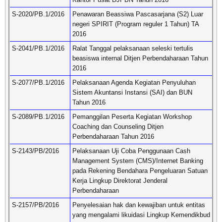
S-2020/PB.1/2016
Penawaran Beassiwa Pascasarjana (S2) Luar
negeri SPIRIT (Program reguler 1 Tahun) TA
2016
S-2041/PB.1/2016
Ralat Tanggal pelaksanaan seleski tertulis
beasiswa internal Ditjen Perbendaharaan Tahun
2016
S-2077/PB.1/2016
Pelaksanaan Agenda Kegiatan Penyuluhan
Sistem Akuntansi Instansi (SAI) dan BUN
Tahun 2016
S-2089/PB.1/2016
Pemanggilan Peserta Kegiatan Workshop
Coaching dan Counseling Ditjen
Perbendaharaan Tahun 2016
S-2143/PB/2016
Pelaksanaan Uji Coba Penggunaan Cash
Management System (CMS)/Internet Banking
pada Rekening Bendahara Pengeluaran Satuan
Kerja Lingkup Direktorat Jenderal
Perbendaharaan
S-2157/PB/2016
Penyelesaian hak dan kewajiban untuk entitas
yang mengalami likuidasi Lingkup Kemendikbud