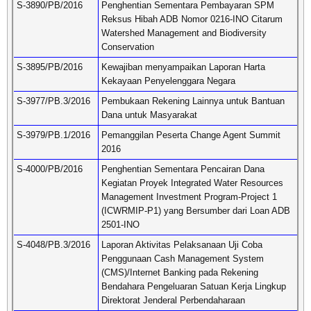
S-3890/PB/2016
Penghentian Sementara Pembayaran SPM
Reksus Hibah ADB Nomor 0216-INO Citarum
Watershed Management and Biodiversity
Conservation
S-3895/PB/2016
Kewajiban menyampaikan Laporan Harta
Kekayaan Penyelenggara Negara
S-3977/PB.3/2016
Pembukaan Rekening Lainnya untuk Bantuan
Dana untuk Masyarakat
S-3979/PB.1/2016
Pemanggilan Peserta Change Agent Summit
2016
S-4000/PB/2016
Penghentian Sementara Pencairan Dana
Kegiatan Proyek Integrated Water Resources
Management Investment Program-Project 1
(ICWRMIP-P1) yang Bersumber dari Loan ADB
2501-INO
S-4048/PB.3/2016
Laporan Aktivitas Pelaksanaan Uji Coba
Penggunaan Cash Management System
(CMS)/Internet Banking pada Rekening
Bendahara Pengeluaran Satuan Kerja Lingkup
Direktorat Jenderal Perbendaharaan