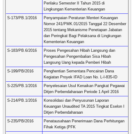
Perilaku Semester II Tahun 2015 di
Lingkungan Kementerian Keuangan
S-173/PB.1/2016
Penyampaian Peraturan Menteri Keuangan
Nomor 241/PMK.01/2015 Tanggal 22 Desember
2015 tentang Mekanisme Penetapan Jabatan
dan Peringkat Bagi Pelaksana di Lingkungan
Kementerian Keuangan
S-183/PB.6/2016
Proses Pengesahan Hibah Langsung dan
Pengesahan Pengembalian Sisa Hibah
Langsung Uang kepada Pemberi Hibah
S-199/PB/2016
Penghentian Sementara Pencairan Dana
Kegiatan Proyek IFAD Loan No. L-I-835-ID
S-225/PB.1/2016
Penyelesaian Usul Kenaikan Pangkat Pegawai
Ditjen Perbendaharaan Periode 1 April 2016
S-214/PB.1/2016
Konsolidasi dan Penyusunan Laporan
Keuangan Unaudited TA 2015 Tingkat Eselon I
Ditjen Perbendaharaan
S-235/PB/2016
Penatausahaan Penerimaan Dana Perhitungan
Fihak Ketiga (PFK