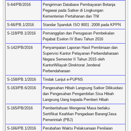
S-64/PB/2016
Pengiriman Database Pembayaran Belanja
Pegawai pada Satker di Lingkungan
Kementerian Pertahanan dan TNI
S-66/PB.1/2016
Standar Spanduk ISO 9001 :2008 pada KPPN
S-118/PB.1/2016
Pemanggilan dan Penugasan Pembekalan
Pejabat Eselon IV Baru Tahun 2016
S-142/PB/2016
Penyampaian Laporan Hasil Pembinaan dan
Supervisi Kantor Pelayanan Perbendaharaan
Negara Semester II Tahun 2015 oleh
KantorWilayah Direktorat Jenderal
Perbendaharaan
S-158/PB.1/2016
Tindak Lanjut e-PUPNS
S-163/PB.6/2016
Pengesahan Hibah Langsung Satker Dilikuidasi
dan Pengesahan Pengambilan Sisa Hibah
Langsung Uang kepada Pemberi Hibah
S-165/PB/2016
Pemberitahuan Mengenai Masa berlaku
Sertifikat Keahlian Pengadaan Barang/Jasa
Pemerintah (PBJ)
S-166/PB.1/2016
Perubahan Waktu Pelaksanaan Penilaian