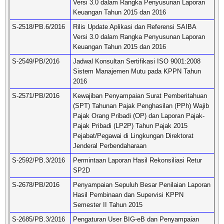
Versi 3.0 dalam Rangka Penyusunan Laporan
Keuangan Tahun 2015 dan 2016
S-2518/PB.6/2016
Rilis Update Aplikasi dan Referensi SAIBA
Versi 3.0 dalam Rangka Penyusunan Laporan
Keuangan Tahun 2015 dan 2016
S-2549/PB/2016
Jadwal Konsultan Sertifikasi ISO 9001:2008
Sistem Manajemen Mutu pada KPPN Tahun
2016
S-2571/PB/2016
Kewajiban Penyampaian Surat Pemberitahuan
(SPT) Tahunan Pajak Penghasilan (PPh) Wajib
Pajak Orang Pribadi (OP) dan Laporan Pajak-
Pajak Pribadi (LP2P) Tahun Pajak 2015
Pejabat/Pegawai di Lingkungan Direktorat
Jenderal Perbendaharaan
S-2592/PB.3/2016
Permintaan Laporan Hasil Rekonsiliasi Retur
SP2D
S-2678/PB/2016
Penyampaian Sepuluh Besar Penilaian Laporan
Hasil Pembinaan dan Supervisi KPPN
Semester II Tahun 2015
S-2685/PB.3/2016
Pengaturan User BIG-eB dan Penyampaian