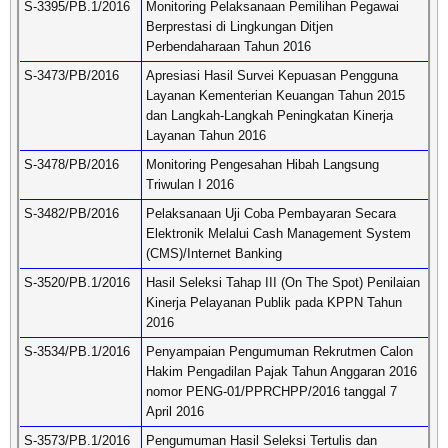
S-3395/PB.1/2016
Monitoring Pelaksanaan Pemilihan Pegawai
Berprestasi di Lingkungan Ditjen
Perbendaharaan Tahun 2016
S-3473/PB/2016
Apresiasi Hasil Survei Kepuasan Pengguna
Layanan Kementerian Keuangan Tahun 2015
dan Langkah-Langkah Peningkatan Kinerja
Layanan Tahun 2016
S-3478/PB/2016
Monitoring Pengesahan Hibah Langsung
Triwulan I 2016
S-3482/PB/2016
Pelaksanaan Uji Coba Pembayaran Secara
Elektronik Melalui Cash Management System
(CMS)/Internet Banking
S-3520/PB.1/2016
Hasil Seleksi Tahap III (On The Spot) Penilaian
Kinerja Pelayanan Publik pada KPPN Tahun
2016
S-3534/PB.1/2016
Penyampaian Pengumuman Rekrutmen Calon
Hakim Pengadilan Pajak Tahun Anggaran 2016
nomor PENG-01/PPRCHPP/2016 tanggal 7
April 2016
S-3573/PB.1/2016
Pengumuman Hasil Seleksi Tertulis dan