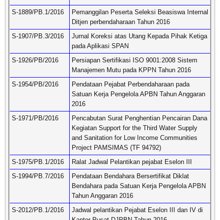
S-1889/PB.1/2016
Pemanggilan Peserta Seleksi Beasiswa Internal
Ditjen perbendaharaan Tahun 2016
S-1907/PB.3/2016
Jurnal Koreksi atas Utang Kepada Pihak Ketiga
pada Aplikasi SPAN
S-1926/PB/2016
Persiapan Sertifikasi ISO 9001:2008 Sistem
Manajemen Mutu pada KPPN Tahun 2016
S-1954/PB/2016
Pendataan Pejabat Perbendaharaan pada
Satuan Kerja Pengelola APBN Tahun Anggaran
2016
S-1971/PB/2016
Pencabutan Surat Penghentian Pencairan Dana
Kegiatan Support for the Third Water Supply
and Sanitation for Low Income Communities
Project PAMSIMAS (TF 94792)
S-1975/PB.1/2016
Ralat Jadwal Pelantikan pejabat Eselon III
S-1994/PB.7/2016
Pendataan Bendahara Bersertifikat Diklat
Bendahara pada Satuan Kerja Pengelola APBN
Tahun Anggaran 2016
S-2012/PB.1/2016
Jadwal pelantikan Pejabat Eselon III dan IV di
Kantor Pusat DJPBN Tahun 2016