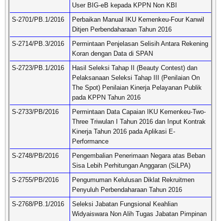
User BIG-eB kepada KPPN Non KBI
S-2701/PB.1/2016
Perbaikan Manual IKU Kemenkeu-Four Kanwil
Ditjen Perbendaharaan Tahun 2016
S-2714/PB.3/2016
Permintaan Penjelasan Selisih Antara Rekening
Koran dengan Data di SPAN
S-2723/PB.1/2016
Hasil Seleksi Tahap II (Beauty Contest) dan
Pelaksanaan Seleksi Tahap III (Penilaian On
The Spot) Penilaian Kinerja Pelayanan Publik
pada KPPN Tahun 2016
S-2733/PB/2016
Permintaan Data Capaian IKU Kemenkeu-Two-
Three Triwulan I Tahun 2016 dan Input Kontrak
Kinerja Tahun 2016 pada Aplikasi E-
Performance
S-2748/PB/2016
Pengembalian Penerimaan Negara atas Beban
Sisa Lebih Perhitungan Anggaran (SiLPA)
S-2755/PB/2016
Pengumuman Kelulusan Diklat Rekruitmen
Penyuluh Perbendaharaan Tahun 2016
S-2768/PB.1/2016
Seleksi Jabatan Fungsional Keahlian
Widyaiswara Non Alih Tugas Jabatan Pimpinan