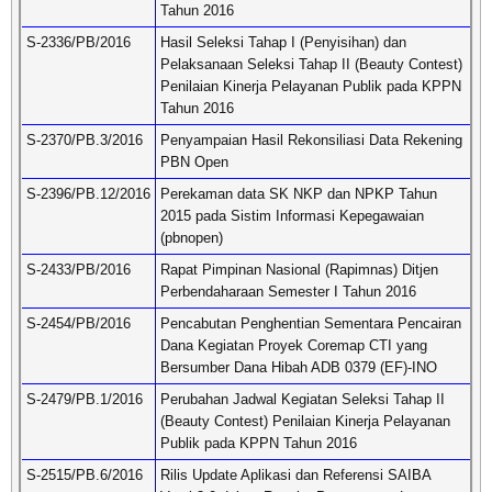
Tahun 2016
S-2336/PB/2016
Hasil Seleksi Tahap I (Penyisihan) dan
Pelaksanaan Seleksi Tahap II (Beauty Contest)
Penilaian Kinerja Pelayanan Publik pada KPPN
Tahun 2016
S-2370/PB.3/2016
Penyampaian Hasil Rekonsiliasi Data Rekening
PBN Open
S-2396/PB.12/2016
Perekaman data SK NKP dan NPKP Tahun
2015 pada Sistim Informasi Kepegawaian
(pbnopen)
S-2433/PB/2016
Rapat Pimpinan Nasional (Rapimnas) Ditjen
Perbendaharaan Semester I Tahun 2016
S-2454/PB/2016
Pencabutan Penghentian Sementara Pencairan
Dana Kegiatan Proyek Coremap CTI yang
Bersumber Dana Hibah ADB 0379 (EF)-INO
S-2479/PB.1/2016
Perubahan Jadwal Kegiatan Seleksi Tahap II
(Beauty Contest) Penilaian Kinerja Pelayanan
Publik pada KPPN Tahun 2016
S-2515/PB.6/2016
Rilis Update Aplikasi dan Referensi SAIBA