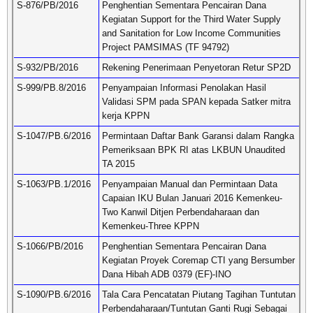
S-876/PB/2016
Penghentian Sementara Pencairan Dana
Kegiatan Support for the Third Water Supply
and Sanitation for Low Income Communities
Project PAMSIMAS (TF 94792)
S-932/PB/2016
Rekening Penerimaan Penyetoran Retur SP2D
S-999/PB.8/2016
Penyampaian Informasi Penolakan Hasil
Validasi SPM pada SPAN kepada Satker mitra
kerja KPPN
S-1047/PB.6/2016
Permintaan Daftar Bank Garansi dalam Rangka
Pemeriksaan BPK RI atas LKBUN Unaudited
TA 2015
S-1063/PB.1/2016
Penyampaian Manual dan Permintaan Data
Capaian IKU Bulan Januari 2016 Kemenkeu-
Two Kanwil Ditjen Perbendaharaan dan
Kemenkeu-Three KPPN
S-1066/PB/2016
Penghentian Sementara Pencairan Dana
Kegiatan Proyek Coremap CTI yang Bersumber
Dana Hibah ADB 0379 (EF)-INO
S-1090/PB.6/2016
Tala Cara Pencatatan Piutang Tagihan Tuntutan
Perbendaharaan/Tuntutan Ganti Rugi Sebagai