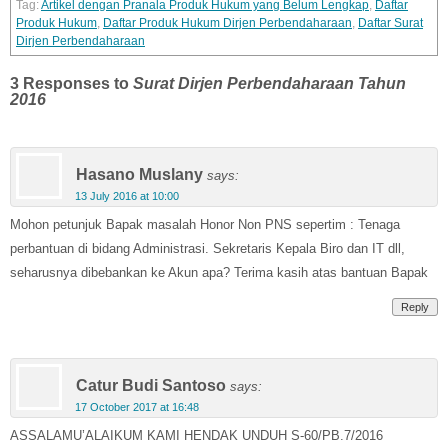
Artikel dengan Pranala Produk Hukum yang Belum Lengkap
,
Daftar
Produk Hukum
,
Daftar Produk Hukum Dirjen Perbendaharaan
,
Daftar Surat
Dirjen Perbendaharaan
3 Responses to
Surat Dirjen Perbendaharaan Tahun
2016
Hasano Muslany
says:
13 July 2016 at 10:00
Mohon petunjuk Bapak masalah Honor Non PNS sepertim : Tenaga
perbantuan di bidang Administrasi. Sekretaris Kepala Biro dan IT dll,
seharusnya dibebankan ke Akun apa? Terima kasih atas bantuan Bapak
Reply
Catur Budi Santoso
says:
17 October 2017 at 16:48
ASSALAMU’ALAIKUM KAMI HENDAK UNDUH S-60/PB.7/2016