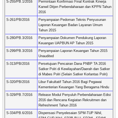
S-255/PB.1/2016
Permintaan Konfirmasi Final Kontrak Kinerja
Kanwil Ditjen Perbendaharaan dan KPPN Tahun
2016
S-261/PB/2016
Penyampaian Pedoman Teknis Penyusunan
Laporan Keuangan Badan Layanan Umum
Tahun 2015
S-280/PB.3/2016
Penyampaian Dokumen Pendukung Laporan
Keuangan UAPBUN AP Tahun 2015
S-299/PB.3/2016
Penyampaian Laporan Keuangan Tahun 2015
Unaudited
S-313/PB/2016
Persetujuan Pencairan Dana PNBP TA 2016
Satker Polri di Kewilayahan/Daerah dan Satker
di Mabes Polri (Selain Satker Korlantas Polri)
S-320/PB/2016
Libur Fakultatif Tahun 2016 Bagi Pegawai
Kementerian Keuangan Yang Beragama Hindu
S-329/PB.7/2016
Release Modul Penyuluh Perbendaharaan Edisi
2016 dan Rencana Kegiatan Rekruitmen dan
Refreshment Tahun 2016
S-334/PB.6/2016
Dispensasi Penyelesaian SPM-TUP Nihil,