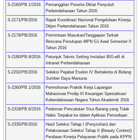
S-2160/PB.1/2016
Pemanggilan Peserta Diklat Penyuluh
Perbendaharaan Tahun 2016
S-2171/PB/2016
Rapat Koordinasi Nasional Pengelolaan Kinerja
Ditjen Perbendaharaan Tahun 2016
S-2179/PB/2016
Permintaan Masukan/Tanggapan Terkait
Rencana Penutupan MPN G1 Awal Semester II
Tahun 2016
S-2180/PB.8/2016
Petunjuk Teknis Setting Instalasi BIG-eB di
Intranet Perbendaharaan
S-2202/PB/2016
Seleksi Pejabat Eselon IV Bertalenta di Bidang
Sumber Daya Manusia
S-2260/PB.1/2016
Permohonan Praktik Kerja Lapangan
Mahasiswa Prodip III Keuangan Spesialisasi
Kebendaharaan Negara Tahun Akademik 2016
S-2318/PB.6/2016
Pedoman Pencatatan Sisa Barang yang Tidak
Habis Terpakai ke dalam Aplikasi Persediaan
S-2335/PB/2016
Hasil Seleksi Tahap I (Penyisihan) dan
Pelaksanaan Seleksi Tahap II (Beauty Contest)
Penilaian Kinerja Pelayanan Publik pada KPPN