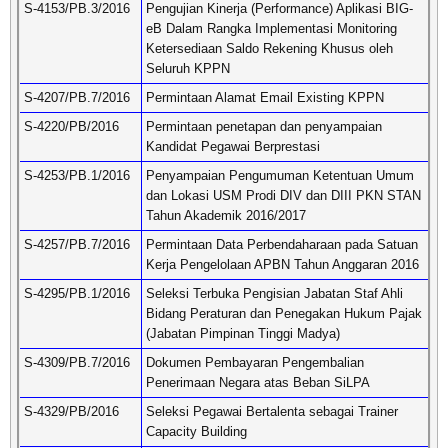
S-4153/PB.3/2016
Pengujian Kinerja (Performance) Aplikasi BIG-
eB Dalam Rangka Implementasi Monitoring
Ketersediaan Saldo Rekening Khusus oleh
Seluruh KPPN
S-4207/PB.7/2016
Permintaan Alamat Email Existing KPPN
S-4220/PB/2016
Permintaan penetapan dan penyampaian
Kandidat Pegawai Berprestasi
S-4253/PB.1/2016
Penyampaian Pengumuman Ketentuan Umum
dan Lokasi USM Prodi DIV dan DIII PKN STAN
Tahun Akademik 2016/2017
S-4257/PB.7/2016
Permintaan Data Perbendaharaan pada Satuan
Kerja Pengelolaan APBN Tahun Anggaran 2016
S-4295/PB.1/2016
Seleksi Terbuka Pengisian Jabatan Staf Ahli
Bidang Peraturan dan Penegakan Hukum Pajak
(Jabatan Pimpinan Tinggi Madya)
S-4309/PB.7/2016
Dokumen Pembayaran Pengembalian
Penerimaan Negara atas Beban SiLPA
S-4329/PB/2016
Seleksi Pegawai Bertalenta sebagai Trainer
Capacity Building