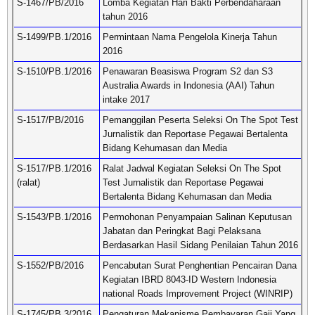
S-1467/PB/2016
Lomba Kegiatan Hari Bakti Perbendaharaan
tahun 2016
S-1499/PB.1/2016
Permintaan Nama Pengelola Kinerja Tahun
2016
S-1510/PB.1/2016
Penawaran Beasiswa Program S2 dan S3
Australia Awards in Indonesia (AAI) Tahun
intake 2017
S-1517/PB/2016
Pemanggilan Peserta Seleksi On The Spot Test
Jurnalistik dan Reportase Pegawai Bertalenta
Bidang Kehumasan dan Media
S-1517/PB.1/2016
Ralat Jadwal Kegiatan Seleksi On The Spot
(ralat)
Test Jurnalistik dan Reportase Pegawai
Bertalenta Bidang Kehumasan dan Media
S-1543/PB.1/2016
Permohonan Penyampaian Salinan Keputusan
Jabatan dan Peringkat Bagi Pelaksana
Berdasarkan Hasil Sidang Penilaian Tahun 2016
S-1552/PB/2016
Pencabutan Surat Penghentian Pencairan Dana
Kegiatan IBRD 8043-ID Western Indonesia
national Roads Improvement Project (WINRIP)
S-1745/PB.3/2016
Pengaturan Mekanisme Pembayaran Gaji Yang