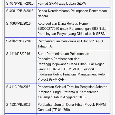
S-4079/PB.7/2016
Format SKP4 atas Beban SiLPA
S-4081/PB.3/2016
Denda Keterlambatan Pelimpahan Penerimaan
Negara
S-4098/PB/2016
Ketersediaan Dana Reksus Nomor
510000277980 untuk Penampungan SBSN dan
Pembiayaan Proyek yang Didanai oleh SBSN
S-4102/PB.8/2016
Pemberitahuan Pelaksanaan Piloting SAKTI
Tahap IIA
S-4111/PB/2016
Surat Pemberitahuan Pelaksanaan
Pencairan/Pembebanan dan
Pertanggungjawaban Dana Hibah Luar Negeri
Grant TF 0A1903 PFM MDTF Support
Indonesia Public Financial Management Reform
Project (GFMRAP)
S-4112/PB/2016
Penawaran Seleksi Terbuka Pengisian Jabatan
Pimpinan Tinggi Pratama di Kementerian
Keuangan Tahun Anggaran 2016
S-4131/PB/2016
Perubahan Jumlah Dana Hibah Proyek PNPM
Generasi (TF-014769)