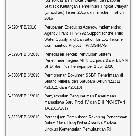
Konsolidasian Tingkat Wilayah dan Laporan
Statistik Keuangan Pemerintah Tingkat Wilayah
(Unaudited) Tahun 2015 dan Triwulan I Tahun
2016
S-3204/PB/2016
Perubahan Executing Agency/Implementing
Agency Frant TF 94792 Support for the Third
Water Supply and Sanitation for Low Income
Communities Project – PAMSIMAS
S-3295/PB.3/2016
Penegasan Terkait Penutupan Sistem
Penerimaan negara MPN G1 pada Bank BUMN,
BPD, dan Pos Persepsi per 1 Juli 2016
S-3303/PB.6/2016
Permohonan Dokumen SSBP Penerimaan di
Bidang Mineral dan Batubara (Akun 421311,
421312, dam 423113)
S-3308/PB.1/2016
Penyampaian Pengumuman Penerimaan
Mahasiswa Baru Prodi IV dan DIII PKN STAN
TA.2016/2017
S-3323/PB.6/2016
Persetujuan Pembukaan Rekening Penerimaan
Dalam Mata Uang Dollar Amerika Serikat
Lingkup Kementerian Perhubungan RI