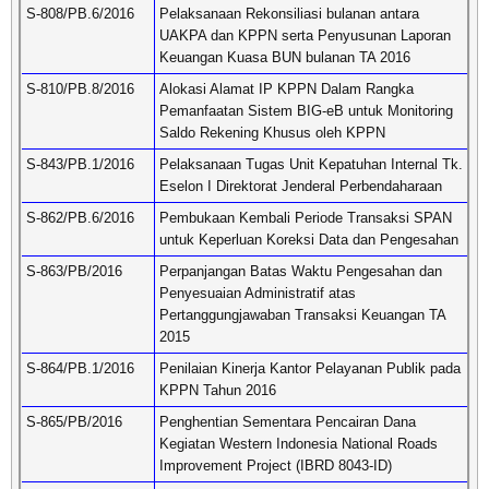
S-808/PB.6/2016
Pelaksanaan Rekonsiliasi bulanan antara
UAKPA dan KPPN serta Penyusunan Laporan
Keuangan Kuasa BUN bulanan TA 2016
S-810/PB.8/2016
Alokasi Alamat IP KPPN Dalam Rangka
Pemanfaatan Sistem BIG-eB untuk Monitoring
Saldo Rekening Khusus oleh KPPN
S-843/PB.1/2016
Pelaksanaan Tugas Unit Kepatuhan Internal Tk.
Eselon I Direktorat Jenderal Perbendaharaan
S-862/PB.6/2016
Pembukaan Kembali Periode Transaksi SPAN
untuk Keperluan Koreksi Data dan Pengesahan
S-863/PB/2016
Perpanjangan Batas Waktu Pengesahan dan
Penyesuaian Administratif atas
Pertanggungjawaban Transaksi Keuangan TA
2015
S-864/PB.1/2016
Penilaian Kinerja Kantor Pelayanan Publik pada
KPPN Tahun 2016
S-865/PB/2016
Penghentian Sementara Pencairan Dana
Kegiatan Western Indonesia National Roads
Improvement Project (IBRD 8043-ID)