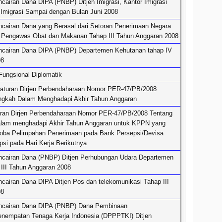
airan Dana DIPA (PNBP) Ditjen Imigrasi, Kantor Imigrasi
Imigrasi Sampai dengan Bulan Juni 2008
cairan Dana yang Berasal dari Setoran Penerimaan Negara
 Pengawas Obat dan Makanan Tahap III Tahun Anggaran 2008
ncairan Dana DIPA (PNBP) Departemen Kehutanan tahap IV
08
Fungsional Diplomatik
raturan Dirjen Perbendaharaan Nomor PER-47/PB/2008
ngkah Dalam Menghadapi Akhir Tahun Anggaran
ran Dirjen Perbendaharaan Nomor PER-47/PB/2008 Tentang
alam menghadapi Akhir Tahun Anggaran untuk KPPN yang
oba Pelimpahan Penerimaan pada Bank Persepsi/Devisa
si pada Hari Kerja Berikutnya
cairan Dana (PNBP) Ditjen Perhubungan Udara Departemen
III Tahun Anggaran 2008
cairan Dana DIPA Ditjen Pos dan telekomunikasi Tahap III
08
ncairan Dana DIPA (PNBP) Dana Pembinaan
nempatan Tenaga Kerja Indonesia (DPPPTKI) Ditjen