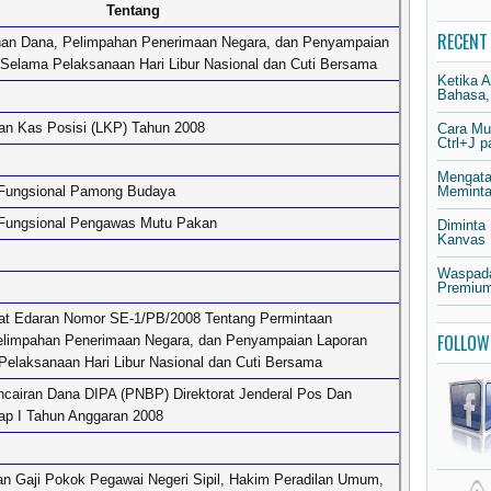
Tentang
RECENT
han Dana, Pelimpahan Penerimaan Negara, dan Penyampaian
 Selama Pelaksanaan Hari Libur Nasional dan Cuti Bersama
Ketika 
Bahasa,
n Kas Posisi (LKP) Tahun 2008
Cara Mu
Ctrl+J 
Mengata
 Fungsional Pamong Budaya
Meminta 
 Fungsional Pengawas Mutu Pakan
Diminta
Kanvas
Waspada
Premium
at Edaran Nomor SE-1/PB/2008 Tentang Permintaan
FOLLOW
elimpahan Penerimaan Negara, dan Penyampaian Laporan
Pelaksanaan Hari Libur Nasional dan Cuti Bersama
cairan Dana DIPA (PNBP) Direktorat Jenderal Pos Dan
ap I Tahun Anggaran 2008
n Gaji Pokok Pegawai Negeri Sipil, Hakim Peradilan Umum,