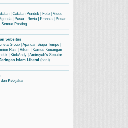
atatan
|
Catatan Pendek
|
Foto
|
Video
|
Agenda
|
Pasar
|
Reviu
|
Pranala
|
Pesan
|
Semua Posting
dan Subsitus
Soneta Group
|
Apa dan Siapa Tempo
|
mien Rais
|
Riforri
|
Kamus Keuangan
enduk
|
KickAndy
|
Amirsyah’s Seputar
Jaringan Islam Liberal
(baru)
n
 dan Kebijakan