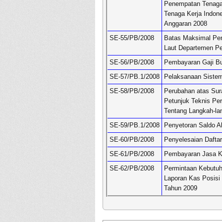
Penempatan Tenaga 
Tenaga Kerja Indon
Anggaran 2008
SE-55/PB/2008
Batas Maksimal Pen
Laut Departemen Pe
SE-56/PB/2008
Pembayaran Gaji Bu
SE-57/PB.1/2008
Pelaksanaan Sistem
SE-58/PB/2008
Perubahan atas Sur
Petunjuk Teknis Pe
Tentang Langkah-la
SE-59/PB.1/2008
Penyetoran Saldo 
SE-60/PB/2008
Penyelesaian Dafta
SE-61/PB/2008
Pembayaran Jasa Ko
SE-62/PB/2008
Permintaan Kebutu
Laporan Kas Posisi
Tahun 2009