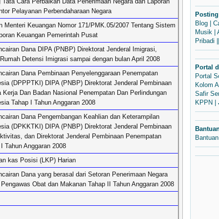
 Tata Cara Perbaikan Data Penerimaan Negara dan Laporan
ntor Pelayanan Perbendaharaan Negara
Posting
Blog
|
C
an Menteri Keuangan Nomor 171/PMK.05/2007 Tentang Sistem
Musik
|
poran Keuangan Pemerintah Pusat
Pribadi
|
cairan Dana DIPA (PNBP) Direktorat Jenderal Imigrasi,
 Rumah Detensi Imigrasi sampai dengan bulan April 2008
Portal 
ncairan Dana Pembinaan Penyelenggaraan Penempatan
Portal 
esia (DPPPTKI) DIPA (PNBP) Direktorat Jenderal Pembinaan
Kolom A
 Kerja Dan Badan Nasional Penempatan Dan Perlindungan
Safir S
esia Tahap I Tahun Anggaran 2008
KPPN
|
ncairan Dana Pengembangan Keahlian dan Keterampilan
esia (DPKKTKI) DIPA (PNBP) Direktorat Jenderal Pembinaan
Bantua
ktivitas, dan Direktorat Jenderal Pembinaan Penempatan
Bantuan
 I Tahun Anggaran 2008
n kas Posisi (LKP) Harian
cairan Dana yang berasal dari Setoran Penerimaan Negara
 Pengawas Obat dan Makanan Tahap II Tahun Anggaran 2008