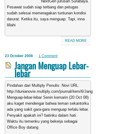
NextGen jurusan Surabaya.
Pesawat sudah siap terbang dan petugas
sudah selesai memeragakan tuntunan kondisi
darurat. Ketika itu, saya menguap. Tapi, inna
lillahi
READ MORE
23 October 2008
1 Comment
Jangan Menguap Lebar-
lebar
Pindahan dari Multiply Penulis: Novi URL:
http://dunianovie.multiply.com/journal/item/6/Jangan-
Menguap-lebar-lebar Senin kemarin (20 Oct 08)
aku kaget mendengar bahwa teman sekantorku
ada yang sakit gara-gara menguap terlalu lebar.
Penyakit apakah ini? batinku dalam hati.
Waktu itu temenku yang bekerja sebagai
Office Boy datang