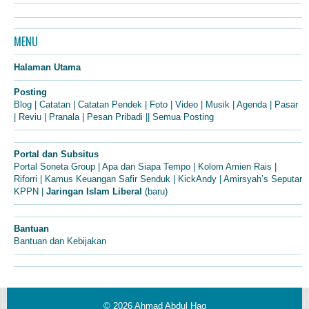
MENU
Halaman Utama
Posting
Blog
|
Catatan
|
Catatan Pendek
|
Foto
|
Video
|
Musik
|
Agenda
|
Pasar
|
Reviu
|
Pranala
|
Pesan Pribadi
||
Semua Posting
Portal dan Subsitus
Portal Soneta Group
|
Apa dan Siapa Tempo
|
Kolom Amien Rais
|
Riforri
|
Kamus Keuangan Safir Senduk
|
KickAndy
|
Amirsyah’s Seputar
KPPN
|
Jaringan Islam Liberal
(baru)
Bantuan
Bantuan dan Kebijakan
© 2026
Ahmad Abdul Haq