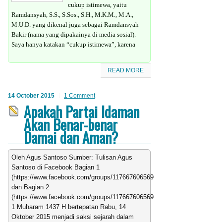
cukup istimewa, yaitu
Ramdansyah, S.S., S.Sos., S.H., M.K.M., M.A.,
M.U.D. yang dikenal juga sebagai Ramdansyah
Bakir (nama yang dipakainya di media sosial).
Saya hanya katakan “cukup istimewa”, karena
READ MORE
14 October 2015
1 Comment
Apakah Partai Idaman
Akan Benar-benar
Damai dan Aman?
Oleh Agus Santoso Sumber: Tulisan Agus
Santoso di Facebook Bagian 1
(https://www.facebook.com/groups/1176676065692010/permalink/124316
dan Bagian 2
(https://www.facebook.com/groups/1176676065692010/permalink/125170
1 Muharam 1437 H bertepatan Rabu, 14
Oktober 2015 menjadi saksi sejarah dalam