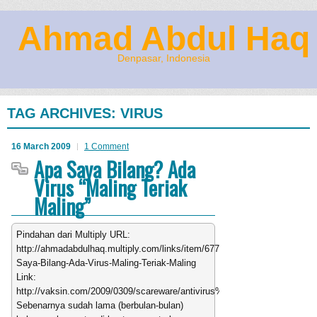
Ahmad Abdul Haq
Denpasar, Indonesia
TAG ARCHIVES:
VIRUS
16 March 2009
1 Comment
Apa Saya Bilang? Ada
Virus “Maling Teriak
Maling”
Pindahan dari Multiply URL:
http://ahmadabdulhaq.multiply.com/links/item/677/Apa-
Saya-Bilang-Ada-Virus-Maling-Teriak-Maling
Link:
http://vaksin.com/2009/0309/scareware/antivirus%20gadungan.htm
Sebenarnya sudah lama (berbulan-bulan)