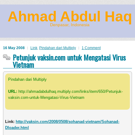
Ahmad Abdul Haq
Denpasar, Indonesia
16 May 2008
Link
,
Pindahan dari Multiply
1 Comment
Petunjuk vaksin.com untuk Mengatasi Virus
Vietnam
Pindahan dari Multiply
URL:
http://ahmadabdulhaq.multiply.com/links/item/650/Petunjuk-
vaksin.com-untuk-Mengatasi-Virus-Vietnam
Link:
http://vaksin.com/2008/0508/sohanad-vietnam/Sohanad-
Dloader.html