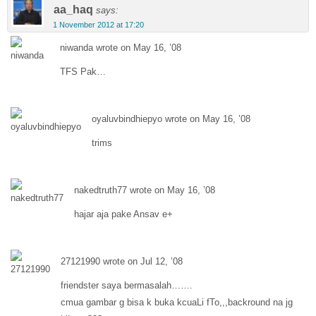
aa_haq
says:
1 November 2012 at 17:20
niwanda wrote on May 16, ’08
TFS Pak…
oyaluvbindhiepyo wrote on May 16, ’08
trims
nakedtruth77 wrote on May 16, ’08
hajar aja pake Ansav e+
27121990 wrote on Jul 12, ’08
friendster saya bermasalah…….
cmua gambar g bisa k buka kcuaLi fTo,,,backround na jg