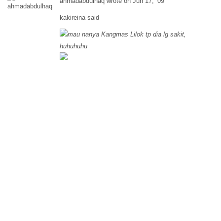
ahmadabdulhaq wrote on Jun 17, ’09
kakireina said
mau nanya Kangmas Lilok tp dia lg sakit,
huhuhuhu