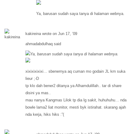
Ya, barusan sudah saya tanya di halaman webnya.
kakireina wrote on Jun 17, ’09
ahmadabdulhaq said
Ya, barusan sudah saya tanya di halaman webnya.
xixixixixixi… sbenernya aq cuman mo godain JL krn suka
lieur ;-D
tp klo dah bener2 ditanya ya Alhamdulillah.. tar di share
disini ya mas..
mau nanya Kangmas Lilok tp dia lg sakit, huhuhuhu… nda
bowle lama2 liat monitor, mesti byk istirahat. skarang ajah
nda kerja, hiks hiks :”(