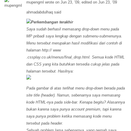
mupengml wrote on Jun 23, ’09, edited on Jun 23, ’09
ahmadabdulhaq said
Perkembangan terakhir
Saya sudah berhasil memasang drop-down menu pada
MP pribadi saya lengkap dengan submenu-submenunya.
Menu tersebut merupakan hasil modifikasi dari contoh di
halaman http:// www
.cssplay.co.uk/menus/final_drop.html. Semua kode HTML
dan CSS yang kita butuhkan tersedia cukup jelas pada
halaman tersebut. Hasilnya:
Pada gambar di atas terlihat menu drop-down berada pada
site title (header). Namun, sebenarnya saya memasang
kode HTML-nya pada side-bar. Kenapa begitu? Alasannya
bukan karena saya punya account premium, tapi karena
saya punya problem ketika memasang kode menu
tersebut pada header.
Sebuah problem lama sebenarnya, yang pernah saya