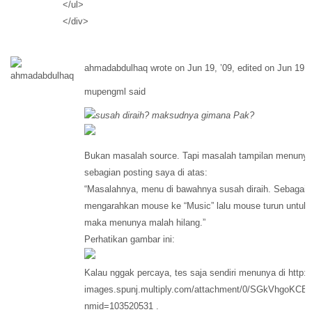
</ul>
</div>
ahmadabdulhaq wrote on Jun 19, ’09, edited on Jun 19, 
mupengml said
susah diraih? maksudnya gimana Pak?
Bukan masalah source. Tapi masalah tampilan menunya y
sebagian posting saya di atas:
“Masalahnya, menu di bawahnya susah diraih. Sebagai il
mengarahkan mouse ke “Music” lalu mouse turun untuk 
maka menunya malah hilang.”
Perhatikan gambar ini:
Kalau nggak percaya, tes saja sendiri menunya di http://
images.spunj.multiply.com/attachment/0/SGkVhgoK
nmid=103520531 .