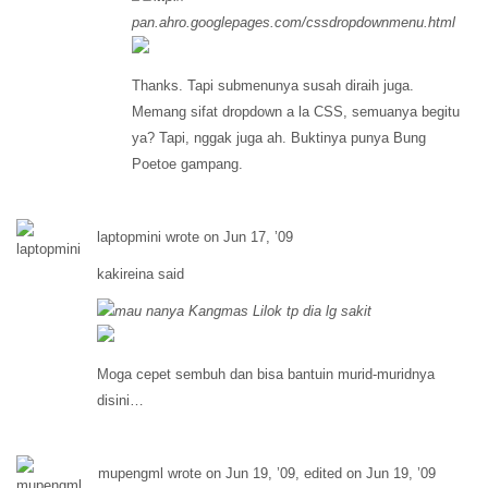
pan.ahro.googlepages.com/cssdropdownmenu.html
Thanks. Tapi submenunya susah diraih juga.
Memang sifat dropdown a la CSS, semuanya begitu
ya? Tapi, nggak juga ah. Buktinya punya Bung
Poetoe gampang.
laptopmini wrote on Jun 17, ’09
kakireina said
mau nanya Kangmas Lilok tp dia lg sakit
Moga cepet sembuh dan bisa bantuin murid-muridnya
disini…
mupengml wrote on Jun 19, ’09, edited on Jun 19, ’09