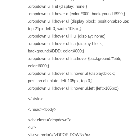
.dropdown ul li ul {display: none;}
.dropdown ul li:hover a {color:#000; background:#999;}
.dropdown ul li:hover ul {display:block; position:absolute;
top:21px; left:0; width:105px;}
.dropdown ul li:hover ul li ul {display: none;}
.dropdown ul li:hover ul li a {display:block;
background:#DDD; color:#000;}
.dropdown ul li:hover ul li a:hover {background:#555;
color:#000;}
.dropdown ul li:hover ul li:hover ul {display:block;
position:absolute; left:105px; top:0;}
.dropdown ul li:hover ul li:hover ul.left {left:-105px;}
</style>
</head><body>
<div class=”dropdown”>
<ul>
<li><a href=”#”>DROP DOWN</a>