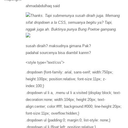
ahmadabdulhaq said
Thanks. Tapi submenunya susah diraih juga. Memang
sifat dropdown a la CSS, semuanya begitu ya? Tapi,
nggak juga ah. Buktinya punya Bung Poetoe gampang.
susah diraih? maksudnya gimana Pak?
padahal sourcenya bisa diambil kannn?
<style type=”text/css”>
.dropdown {font-family: arial, sans-serif; width:750px;
height:100px; position:relative; font-size:11px; z-
index:100;}
.dropdown ul li a, .menu ul li a:visited {display:block; text-
decoration:none; width:104px; height:20px; text-
align:center; color:#fff; background:#000; line-height:20px;
font-size:11px; overflow:hidden;}
.dropdown ul {padding:0; margin:0; list-style: none;}
.dropdown ul li {float:left; position:relative;}