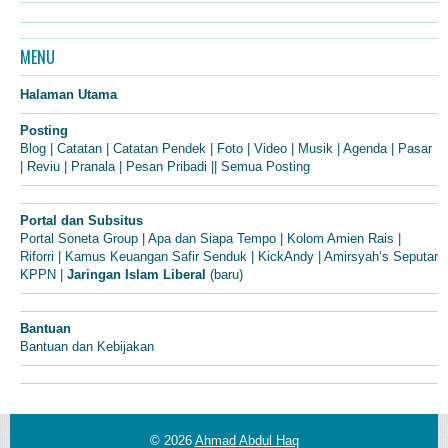
MENU
Halaman Utama
Posting
Blog
|
Catatan
|
Catatan Pendek
|
Foto
|
Video
|
Musik
|
Agenda
|
Pasar
|
Reviu
|
Pranala
|
Pesan Pribadi
||
Semua Posting
Portal dan Subsitus
Portal Soneta Group
|
Apa dan Siapa Tempo
|
Kolom Amien Rais
|
Riforri
|
Kamus Keuangan Safir Senduk
|
KickAndy
|
Amirsyah’s Seputar
KPPN
|
Jaringan Islam Liberal
(baru)
Bantuan
Bantuan dan Kebijakan
© 2026
Ahmad Abdul Haq