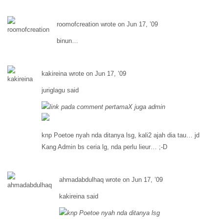
roomofcreation wrote on Jun 17, ’09
binun…
kakireina wrote on Jun 17, ’09
juriglagu said
link pada comment pertamaX juga admin
knp Poetoe nyah nda ditanya lsg, kali2 ajah dia tau… jd
Kang Admin bs ceria lg, nda perlu lieur… ;-D
ahmadabdulhaq wrote on Jun 17, ’09
kakireina said
knp Poetoe nyah nda ditanya lsg