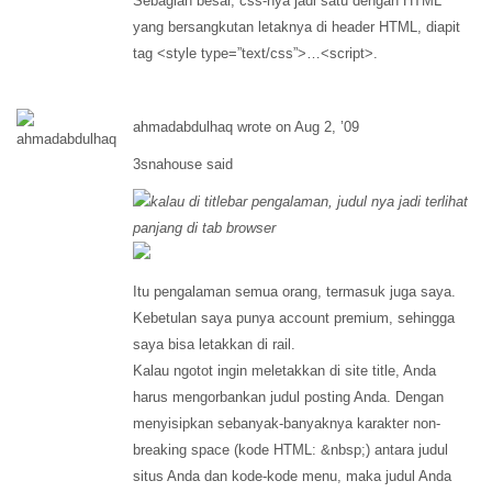
Sebagian besar, css-nya jadi satu dengan HTML
yang bersangkutan letaknya di header HTML, diapit
tag <style type=”text/css”>…<script>.
ahmadabdulhaq wrote on Aug 2, ’09
3snahouse said
kalau di titlebar pengalaman, judul nya jadi terlihat
panjang di tab browser
Itu pengalaman semua orang, termasuk juga saya.
Kebetulan saya punya account premium, sehingga
saya bisa letakkan di rail.
Kalau ngotot ingin meletakkan di site title, Anda
harus mengorbankan judul posting Anda. Dengan
menyisipkan sebanyak-banyaknya karakter non-
breaking space (kode HTML: &nbsp;) antara judul
situs Anda dan kode-kode menu, maka judul Anda