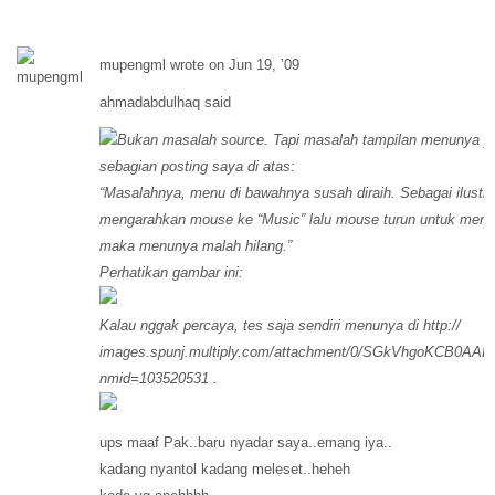
mupengml wrote on Jun 19, ’09
ahmadabdulhaq said
Bukan masalah source. Tapi masalah tampilan menunya yan
sebagian posting saya di atas:
“Masalahnya, menu di bawahnya susah diraih. Sebagai ilustras
mengarahkan mouse ke “Music” lalu mouse turun untuk merai
maka menunya malah hilang.”
Perhatikan gambar ini:
Kalau nggak percaya, tes saja sendiri menunya di http://
images.spunj.multiply.com/attachment/0/SGkVhgoKCB0AA
nmid=103520531 .
ups maaf Pak..baru nyadar saya..emang iya..
kadang nyantol kadang meleset..heheh