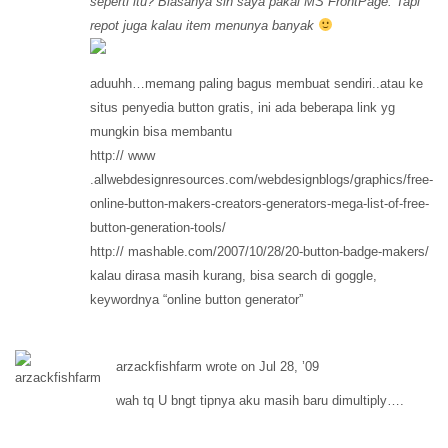
seperti itu? Biasanya sih saya pakai MS FrontPage. Tapi
repot juga kalau item menunya banyak
aduuhh…memang paling bagus membuat sendiri..atau ke
situs penyedia button gratis, ini ada beberapa link yg
mungkin bisa membantu
http:// www
.allwebdesignresources.com/webdesignblogs/graphics/free-
online-button-makers-creators-generators-mega-list-of-free-
button-generation-tools/
http:// mashable.com/2007/10/28/20-button-badge-makers/
kalau dirasa masih kurang, bisa search di goggle,
keywordnya “online button generator”
arzackfishfarm wrote on Jul 28, ’09
wah tq U bngt tipnya aku masih baru dimultiply….