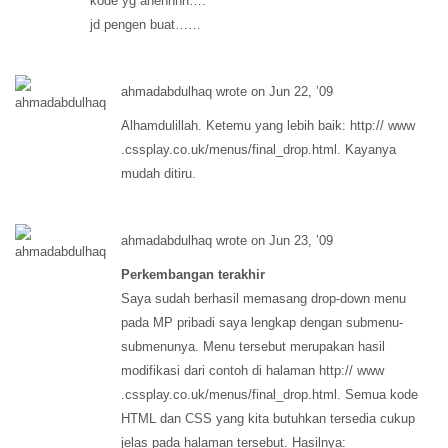
kode yg anehhhh….
jd pengen buat……
ahmadabdulhaq wrote on Jun 22, ’09
Alhamdulillah. Ketemu yang lebih baik: http:// www
.cssplay.co.uk/menus/final_drop.html. Kayanya
mudah ditiru.
ahmadabdulhaq wrote on Jun 23, ’09
Perkembangan terakhir
Saya sudah berhasil memasang drop-down menu
pada MP pribadi saya lengkap dengan submenu-
submenunya. Menu tersebut merupakan hasil
modifikasi dari contoh di halaman http:// www
.cssplay.co.uk/menus/final_drop.html. Semua kode
HTML dan CSS yang kita butuhkan tersedia cukup
jelas pada halaman tersebut. Hasilnya: