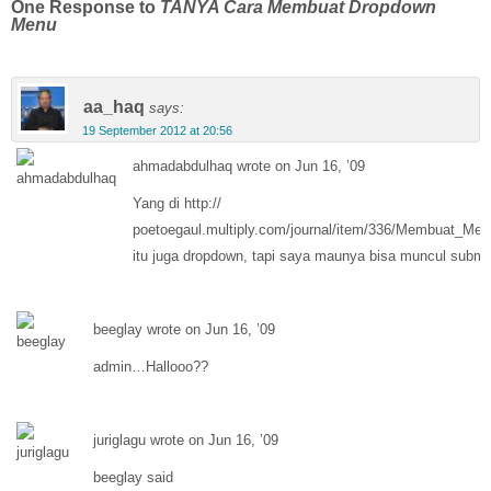
One Response to
TANYA Cara Membuat Dropdown
Menu
aa_haq
says:
19 September 2012 at 20:56
ahmadabdulhaq wrote on Jun 16, ’09
Yang di http://
poetoegaul.multiply.com/journal/item/336/Membuat_Me
itu juga dropdown, tapi saya maunya bisa muncul subme
beeglay wrote on Jun 16, ’09
admin…Hallooo??
juriglagu wrote on Jun 16, ’09
beeglay said