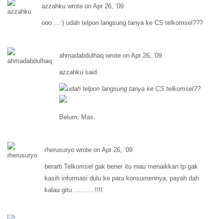
azzahku wrote on Apr 26, ’09
ooo….:) udah telpon langsung tanya ke CS telkomsel???
ahmadabdulhaq wrote on Apr 26, ’09
azzahku said
udah telpon langsung tanya ke CS telkomsel??
Belum, Mas.
rherusuryo wrote on Apr 26, ’09
berarti Telkomsel gak bener itu mau menaikkan tp gak
kasih informasi dulu ke para konsumennya, payah dah
kalau gitu ……… !!!!