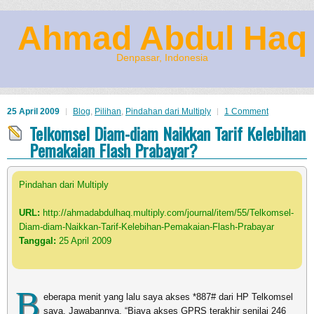
Ahmad Abdul Haq
Denpasar, Indonesia
25 April 2009
Blog
,
Pilihan
,
Pindahan dari Multiply
1 Comment
Telkomsel Diam-diam Naikkan Tarif Kelebihan
Pemakaian Flash Prabayar?
Pindahan dari Multiply
URL:
http://ahmadabdulhaq.multiply.com/journal/item/55/Telkomsel-
Diam-diam-Naikkan-Tarif-Kelebihan-Pemakaian-Flash-Prabayar
Tanggal:
25 April 2009
B
eberapa menit yang lalu saya akses *887# dari HP Telkomsel
saya. Jawabannya, “Biaya akses GPRS terakhir senilai 246