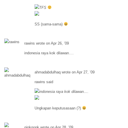
TFS
SS (sama-sama)
rawins wrote on Apr 26, ’09
indonesia raya kok dilawan….
ahmadabdulhaq wrote on Apr 27, ’09
rawins said
indonesia raya kok dilawan….
Ungkapan keputusasaan (?)
qinkqonk wrote on Apr 28, ’09