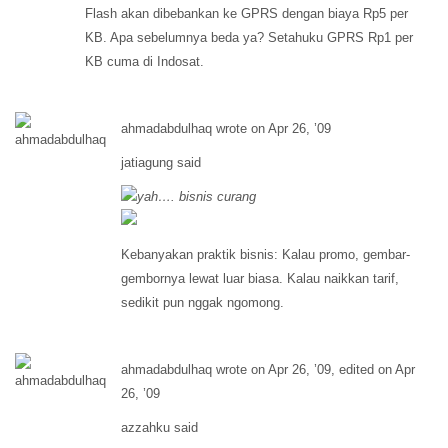
Flash akan dibebankan ke GPRS dengan biaya Rp5 per
KB. Apa sebelumnya beda ya? Setahuku GPRS Rp1 per
KB cuma di Indosat.
ahmadabdulhaq wrote on Apr 26, ’09
jatiagung said
yah…. bisnis curang
Kebanyakan praktik bisnis: Kalau promo, gembar-
gembornya lewat luar biasa. Kalau naikkan tarif,
sedikit pun nggak ngomong.
ahmadabdulhaq wrote on Apr 26, ’09, edited on Apr
26, ’09
azzahku said