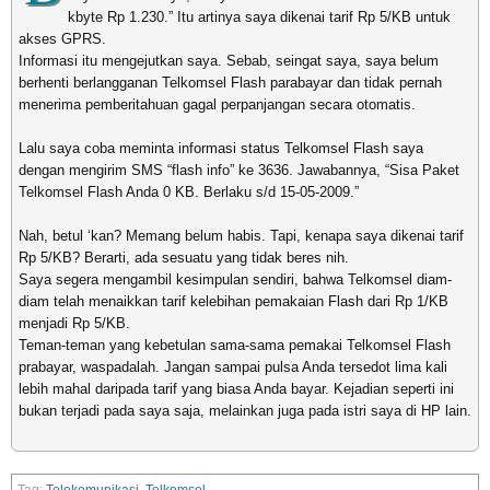
kbyte Rp 1.230.” Itu artinya saya dikenai tarif Rp 5/KB untuk
akses GPRS.
Informasi itu mengejutkan saya. Sebab, seingat saya, saya belum
berhenti berlangganan Telkomsel Flash parabayar dan tidak pernah
menerima pemberitahuan gagal perpanjangan secara otomatis.
Lalu saya coba meminta informasi status Telkomsel Flash saya
dengan mengirim SMS “flash info” ke 3636. Jawabannya, “Sisa Paket
Telkomsel Flash Anda 0 KB. Berlaku s/d 15-05-2009.”
Nah, betul ‘kan? Memang belum habis. Tapi, kenapa saya dikenai tarif
Rp 5/KB? Berarti, ada sesuatu yang tidak beres nih.
Saya segera mengambil kesimpulan sendiri, bahwa Telkomsel diam-
diam telah menaikkan tarif kelebihan pemakaian Flash dari Rp 1/KB
menjadi Rp 5/KB.
Teman-teman yang kebetulan sama-sama pemakai Telkomsel Flash
prabayar, waspadalah. Jangan sampai pulsa Anda tersedot lima kali
lebih mahal daripada tarif yang biasa Anda bayar. Kejadian seperti ini
bukan terjadi pada saya saja, melainkan juga pada istri saya di HP lain.