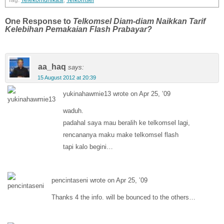
Telekomunikasi
,
Telkomsel
One Response to
Telkomsel Diam-diam Naikkan Tarif
Kelebihan Pemakaian Flash Prabayar?
aa_haq
says:
15 August 2012 at 20:39
yukinahawmie13 wrote on Apr 25, ’09
waduh.
padahal saya mau beralih ke telkomsel lagi,
rencananya maku make telkomsel flash
tapi kalo begini…
pencintaseni wrote on Apr 25, ’09
Thanks 4 the info. will be bounced to the others…