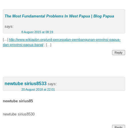
The Most Fundamental Problems In West Papua | Blog Papua
says:
8 August 2015 at 08:19
[…]
http://www.wikiapbn.org/unit-percepatan-pembangunan-provinsi-papua-
dan-provinsi-papua-barat/
; […]
Reply
newtube sirius8533
says:
20 August 2018 at 22:01
newtube sirius85
newtube sirius8530
Reply