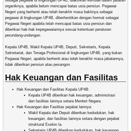
sebagai pegawai di lingkungan UP4B, diaktifkan kembali dalam jabatan
organiknya, apabila belum mencapai batas usia pensiun. Pegawai
Negeri yang berhenti atau telah berakhir masa baktinya sebagai
pegawai di lingkungan UP4B, diberhentikan dengan hormat sebagai
Pegawai Negeri apabila telah mencapai batas usia pensiun dan
diberikan hak-hak kepegawaiannya sesuai ketentuan peraturan
perundang-undangan.
Kepala UP4B, Wakil Kepala UP4B, Deputi, Sekretaris, Kepala
Sekretariat, dan Tenaga Profesional di lingkungan UP4B, yang bukan
Pegawai Negeri, apabila berhenti atau telah berakhir masa jabatannya,
tidak diberikan pensiun atau pesangon.
Hak Keuangan dan Fasilitas
Hak Keuangan dan Fasilitas Kepala UP4B:
Kepala UP4B diberikan hak keuangan, administrasi
dan fasilitas lainnya setara Menteri Negara.
Hak Keuangan dan Fasilitas pejabat lainnya:
Wakil Kepala dan Deputi diberikan kedudukan, hak
keuangan, dan fasilitas lainnya setara dengan pejabat
struktural Eselon Ia.
Sekretaris UP4B diberikan kedudukan, hak keuangan