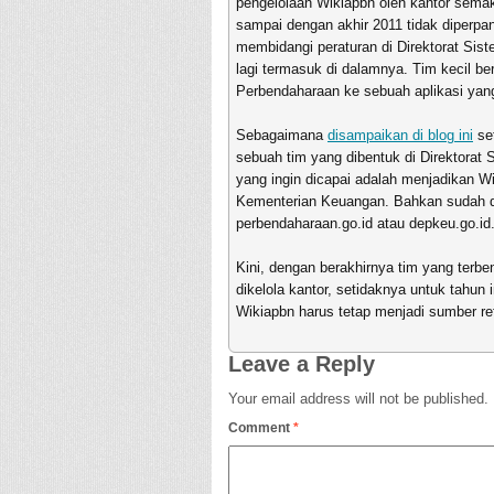
pengelolaan Wikiapbn oleh kantor semaki
sampai dengan akhir 2011 tidak diperpa
membidangi peraturan di Direktorat Sis
lagi termasuk di dalamnya. Tim kecil ber
Perbendaharaan ke sebuah aplikasi yang
Sebagaimana
disampaikan di blog ini
set
sebuah tim yang dibentuk di Direktorat
yang ingin dicapai adalah menjadikan Wik
Kementerian Keuangan. Bahkan sudah d
perbendaharaan.go.id atau depkeu.go.id
Kini, dengan berakhirnya tim yang terb
dikelola kantor, setidaknya untuk tahu
Wikiapbn harus tetap menjadi sumber re
Leave a Reply
Your email address will not be published.
Comment
*