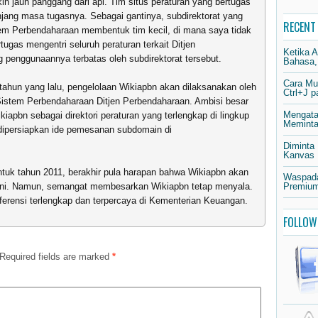
n jauh panggang dari api. Tim situs peraturan yang bertugas
njang masa tugasnya. Sebagai gantinya, subdirektorat yang
RECENT
tem Perbendaharaan membentuk tim kecil, di mana saya tidak
tugas mengentri seluruh peraturan terkait Ditjen
Ketika 
 penggunaannya terbatas oleh subdirektorat tersebut.
Bahasa,
Cara Mu
ahun yang lalu, pengelolaan Wikiapbn akan dilaksanakan oleh
Ctrl+J 
 Sistem Perbendaharaan Ditjen Perbendaharaan. Ambisi besar
Mengata
iapbn sebagai direktori peraturan yang terlengkap di lingkup
Meminta 
ipersiapkan ide pemesanan subdomain di
.
Diminta
Kanvas
entuk tahun 2011, berakhir pula harapan bahwa Wikiapbn akan
Waspada
n ini. Namun, semangat membesarkan Wikiapbn tetap menyala.
Premium
ferensi terlengkap dan terpercaya di Kementerian Keuangan.
FOLLOW
Required fields are marked
*