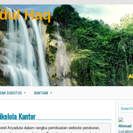
dul Haq
»
»
 DAN SUBSITUS
BANTUAN
kelola Kantor
Ahmad 
hotel Aryaduta dalam rangka pembuatan website peraturan,
Location