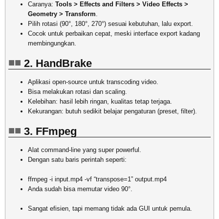
Caranya:
Tools > Effects and Filters > Video Effects >
Geometry > Transform
.
Pilih rotasi (90°, 180°, 270°) sesuai kebutuhan, lalu export.
Cocok untuk perbaikan cepat, meski interface export kadang
membingungkan.
2. HandBrake
Aplikasi open-source untuk transcoding video.
Bisa melakukan rotasi dan scaling.
Kelebihan: hasil lebih ringan, kualitas tetap terjaga.
Kekurangan: butuh sedikit belajar pengaturan (preset, filter).
3. FFmpeg
Alat command-line yang super powerful.
Dengan satu baris perintah seperti:
ffmpeg -i input.mp4 -vf “transpose=1” output.mp4
Anda sudah bisa memutar video 90°.
Sangat efisien, tapi memang tidak ada GUI untuk pemula.