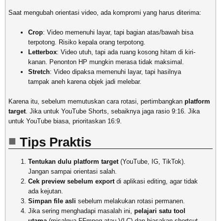
Saat mengubah orientasi video, ada kompromi yang harus diterima:
Crop
: Video memenuhi layar, tapi bagian atas/bawah bisa
terpotong. Risiko kepala orang terpotong.
Letterbox
: Video utuh, tapi ada ruang kosong hitam di kiri-
kanan. Penonton HP mungkin merasa tidak maksimal.
Stretch
: Video dipaksa memenuhi layar, tapi hasilnya
tampak aneh karena objek jadi melebar.
Karena itu, sebelum memutuskan cara rotasi, pertimbangkan
platform
target
. Jika untuk YouTube Shorts, sebaiknya jaga rasio 9:16. Jika
untuk YouTube biasa, prioritaskan 16:9.
Tips Praktis
Tentukan dulu platform target
(YouTube, IG, TikTok).
Jangan sampai orientasi salah.
Cek preview sebelum export
di aplikasi editing, agar tidak
ada kejutan.
Simpan file asli
sebelum melakukan rotasi permanen.
Jika sering menghadapi masalah ini,
pelajari satu tool
utama
(misalnya FFmpeg atau VLC) dan biasakan shortcut-