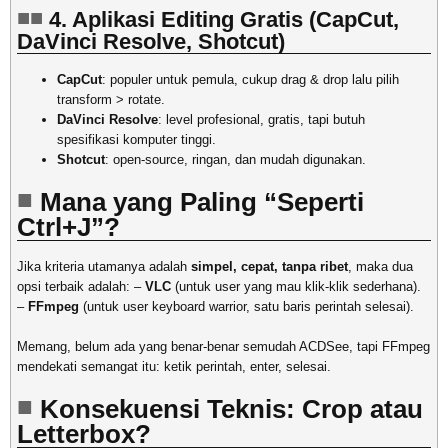
4. Aplikasi Editing Gratis (CapCut,
DaVinci Resolve, Shotcut)
CapCut
: populer untuk pemula, cukup drag & drop lalu pilih
transform > rotate.
DaVinci Resolve
: level profesional, gratis, tapi butuh
spesifikasi komputer tinggi.
Shotcut
: open-source, ringan, dan mudah digunakan.
Mana yang Paling “Seperti
Ctrl+J”?
Jika kriteria utamanya adalah
simpel, cepat, tanpa ribet
, maka dua
opsi terbaik adalah: –
VLC
(untuk user yang mau klik-klik sederhana).
–
FFmpeg
(untuk user keyboard warrior, satu baris perintah selesai).
Memang, belum ada yang benar-benar semudah ACDSee, tapi FFmpeg
mendekati semangat itu: ketik perintah, enter, selesai.
Konsekuensi Teknis: Crop atau
Letterbox?