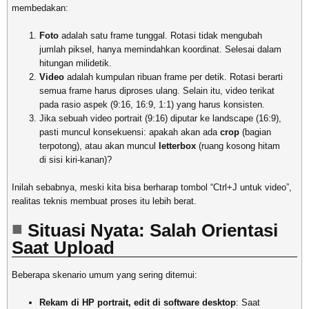
membedakan:
Foto
adalah satu frame tunggal. Rotasi tidak mengubah
jumlah piksel, hanya memindahkan koordinat. Selesai dalam
hitungan milidetik.
Video
adalah kumpulan ribuan frame per detik. Rotasi berarti
semua frame harus diproses ulang. Selain itu, video terikat
pada rasio aspek (9:16, 16:9, 1:1) yang harus konsisten.
Jika sebuah video portrait (9:16) diputar ke landscape (16:9),
pasti muncul konsekuensi: apakah akan ada
crop
(bagian
terpotong), atau akan muncul
letterbox
(ruang kosong hitam
di sisi kiri-kanan)?
Inilah sebabnya, meski kita bisa berharap tombol “Ctrl+J untuk video”,
realitas teknis membuat proses itu lebih berat.
Situasi Nyata: Salah Orientasi
Saat Upload
Beberapa skenario umum yang sering ditemui:
Rekam di HP portrait, edit di software desktop
: Saat