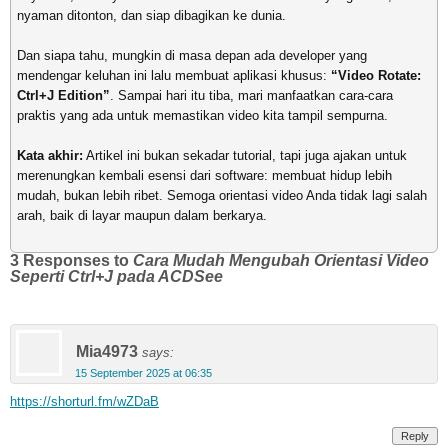
nyaman ditonton, dan siap dibagikan ke dunia.
Dan siapa tahu, mungkin di masa depan ada developer yang
mendengar keluhan ini lalu membuat aplikasi khusus:
“Video Rotate:
Ctrl+J Edition”
. Sampai hari itu tiba, mari manfaatkan cara-cara
praktis yang ada untuk memastikan video kita tampil sempurna.
Kata akhir:
Artikel ini bukan sekadar tutorial, tapi juga ajakan untuk
merenungkan kembali esensi dari software: membuat hidup lebih
mudah, bukan lebih ribet. Semoga orientasi video Anda tidak lagi salah
arah, baik di layar maupun dalam berkarya.
3 Responses to
Cara Mudah Mengubah Orientasi Video
Seperti Ctrl+J pada ACDSee
Mia4973
says:
15 September 2025 at 06:35
https://shorturl.fm/wZDaB
Reply