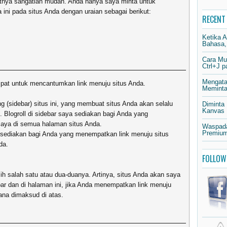
ratnya sangatlah mudah. Anda hanya saya minta untuk
ini pada situs Anda dengan uraian sebagai berikut:
RECENT
Ketika 
Bahasa,
Cara Mu
Ctrl+J 
Mengata
pat untuk mencantumkan link menuju situs Anda.
Meminta 
ng (sidebar) situs ini, yang membuat situs Anda akan selalu
Diminta
Kanvas
. Blogroll di sidebar saya sediakan bagi Anda yang
saya di semua halaman situs Anda.
Waspada
Premium
a sediakan bagi Anda yang menempatkan link menuju situs
da.
FOLLOW
ih salah satu atau dua-duanya. Artinya, situs Anda akan saya
bar dan di halaman ini, jika Anda menempatkan link menuju
ana dimaksud di atas.