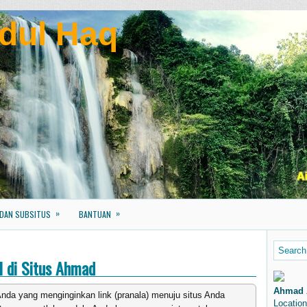
dul Haq
»
»
 DAN SUBSITUS
BANTUAN
l di Situs Ahmad
Ahmad 
da yang menginginkan link (pranala) menuju situs Anda
Location