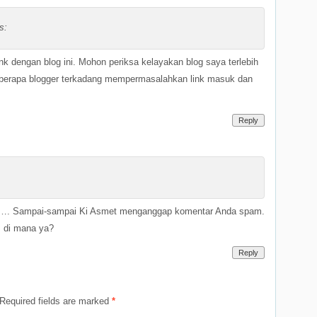
s:
link dengan blog ini. Mohon periksa kelayakan blog saya terlebih
 beberapa blogger terkadang mempermasalahkan link masuk dan
Reply
he…. Sampai-sampai Ki Asmet menganggap komentar Anda spam.
a, di mana ya?
Reply
Required fields are marked
*