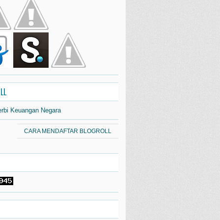
LL
erbi Keuangan Negara
CARA MENDAFTAR BLOGROLL