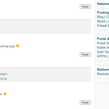
Halama
Reply
Posting
Blog
|
C
Musik
|
Pribadi
|
Portal 
Portal 
karang juga
Kolom A
Safir S
Reply
KPPN
|
Bantua
Bantuan
says:
 20:18
as
Reply