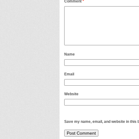
Comment
*
Name
Email
Website
Save my name, email, and website in this 