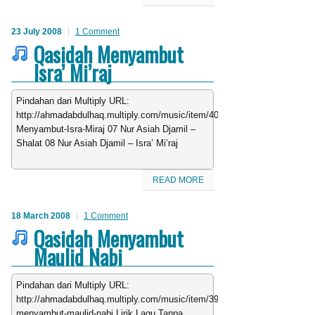
23 July 2008
1 Comment
Qasidah Menyambut
Isra’ Mi’raj
Pindahan dari Multiply URL:
http://ahmadabdulhaq.multiply.com/music/item/403/Qasidah-
Menyambut-Isra-Miraj 07 Nur Asiah Djamil –
Shalat 08 Nur Asiah Djamil – Isra’ Mi’raj
READ MORE
18 March 2008
1 Comment
Qasidah Menyambut
Maulid Nabi
Pindahan dari Multiply URL:
http://ahmadabdulhaq.multiply.com/music/item/391/qasidah-
menyambut-maulid-nabi Lirik Lagu Tanpa