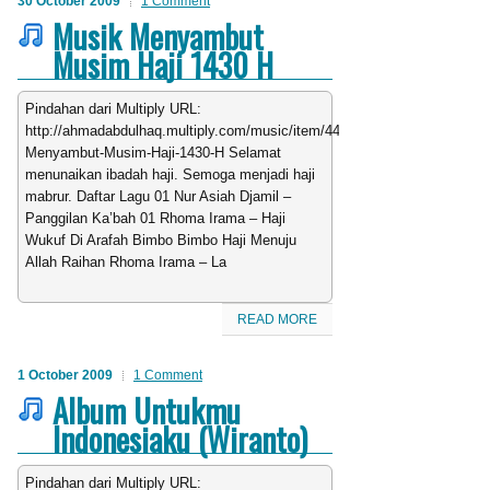
30 October 2009
1 Comment
Musik Menyambut
Musim Haji 1430 H
Pindahan dari Multiply URL:
http://ahmadabdulhaq.multiply.com/music/item/446/Musik-
Menyambut-Musim-Haji-1430-H Selamat
menunaikan ibadah haji. Semoga menjadi haji
mabrur. Daftar Lagu 01 Nur Asiah Djamil –
Panggilan Ka’bah 01 Rhoma Irama – Haji
Wukuf Di Arafah Bimbo Bimbo Haji Menuju
Allah Raihan Rhoma Irama – La
READ MORE
1 October 2009
1 Comment
Album Untukmu
Indonesiaku (Wiranto)
Pindahan dari Multiply URL: