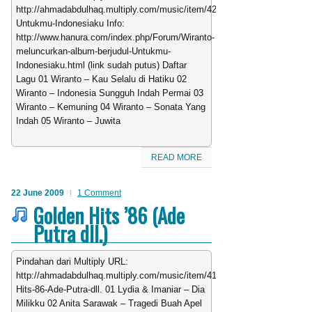
http://ahmadabdulhaq.multiply.com/music/item/425/Wiranto-
Untukmu-Indonesiaku Info:
http://www.hanura.com/index.php/Forum/Wiranto-
meluncurkan-album-berjudul-Untukmu-
Indonesiaku.html (link sudah putus) Daftar
Lagu 01 Wiranto – Kau Selalu di Hatiku 02
Wiranto – Indonesia Sungguh Indah Permai 03
Wiranto – Kemuning 04 Wiranto – Sonata Yang
Indah 05 Wiranto – Juwita
READ MORE
22 June 2009
1 Comment
Golden Hits ’86 (Ade
Putra dll.)
Pindahan dari Multiply URL:
http://ahmadabdulhaq.multiply.com/music/item/412/Golden-
Hits-86-Ade-Putra-dll. 01 Lydia & Imaniar – Dia
Milikku 02 Anita Sarawak – Tragedi Buah Apel