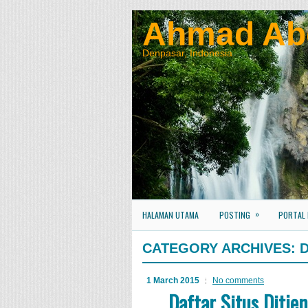
Ahmad Ab
Denpasar, Indonesia
»
HALAMAN UTAMA
POSTING
PORTAL
CATEGORY ARCHIVES:
1 March 2015
No comments
Daftar Situs Ditje