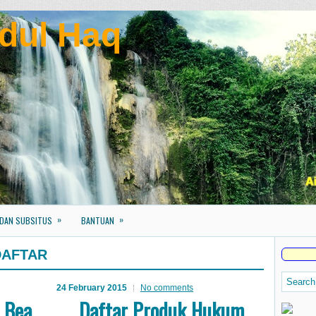
dul Haq
»
»
 DAN SUBSITUS
BANTUAN
DAFTAR
24 February 2015
No comments
n Bea
Daftar Produk Hukum