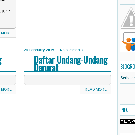
ik KPP
 MORE
20 February 2015
No comments
g
Daftar Undang-Undang
Darurat
BLOGRO
Serba-s
 MORE
READ MORE
INFO