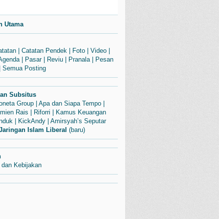
n Utama
atatan
|
Catatan Pendek
|
Foto
|
Video
|
Agenda
|
Pasar
|
Reviu
|
Pranala
|
Pesan
|
Semua Posting
dan Subsitus
Soneta Group
|
Apa dan Siapa Tempo
|
mien Rais
|
Riforri
|
Kamus Keuangan
enduk
|
KickAndy
|
Amirsyah’s Seputar
Jaringan Islam Liberal
(baru)
n
 dan Kebijakan