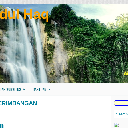
dul Haq
»
»
 DAN SUBSITUS
BANTUAN
ERIMBANGAN
an