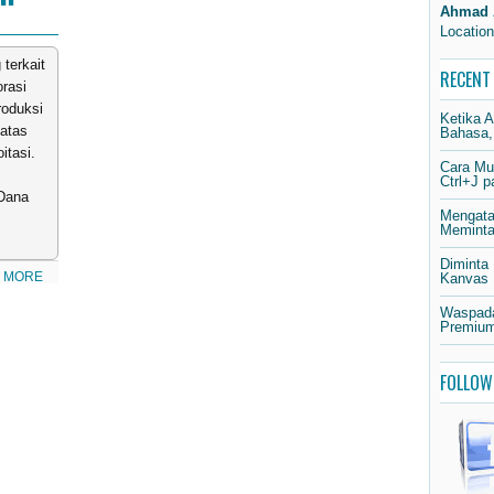
Ahmad 
Location
 terkait
RECENT
rasi
roduksi
Ketika 
atas
Bahasa,
itasi.
Cara Mu
Ctrl+J 
Dana
Mengata
Meminta 
Diminta
 MORE
Kanvas
Waspada
Premium
FOLLOW