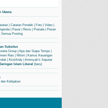
n Utama
atatan
|
Catatan Pendek
|
Foto
|
Video
|
Agenda
|
Pasar
|
Reviu
|
Pranala
|
Pesan
|
Semua Posting
dan Subsitus
Soneta Group
|
Apa dan Siapa Tempo
|
mien Rais
|
Riforri
|
Kamus Keuangan
enduk
|
KickAndy
|
Amirsyah’s Seputar
Jaringan Islam Liberal
(baru)
n
 dan Kebijakan