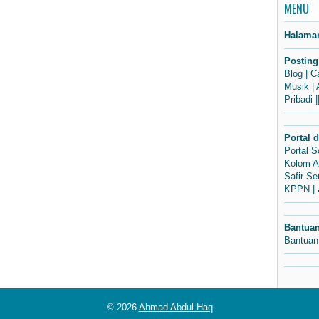
MENU
Halama
Posting
Blog
|
C
Musik
|
Pribadi
|
Portal 
Portal 
Kolom A
Safir S
KPPN
|
Bantua
Bantuan
© 2026
Ahmad Abdul Haq