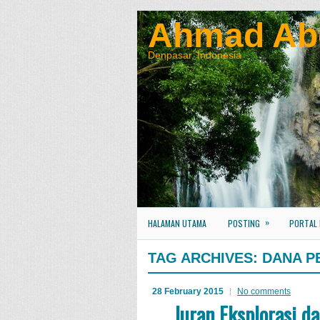
Ahmad Ab
Denpasar, Indonesia
»
HALAMAN UTAMA
POSTING
PORTAL
TAG ARCHIVES:
DANA P
28 February 2015
No comments
Iuran Eksplorasi d