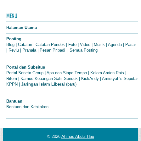
MENU
Halaman Utama
Posting
Blog
|
Catatan
|
Catatan Pendek
|
Foto
|
Video
|
Musik
|
Agenda
|
Pasar
|
Reviu
|
Pranala
|
Pesan Pribadi
||
Semua Posting
Portal dan Subsitus
Portal Soneta Group
|
Apa dan Siapa Tempo
|
Kolom Amien Rais
|
Riforri
|
Kamus Keuangan Safir Senduk
|
KickAndy
|
Amirsyah’s Seputar
KPPN
|
Jaringan Islam Liberal
(baru)
Bantuan
Bantuan dan Kebijakan
© 2026
Ahmad Abdul Haq