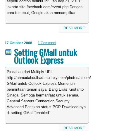
seperti contoh berikut ini: “january 31, 2010”
jakarta site:facebook.com/event.php Dengan
cara tersebut, Google akan menampilkan
READ MORE
17 October 2008
1 Comment
Setting GMail untuk
Outlook Express
Pindahan dari Multiply URL:
http://ahmadabdulhaq.multiply.com/photos/album/269/Setting-
GMail-untuk-Outlook-Express Memenuhi
permintaan teman saya, Bang Elias Kristanto
Sinaga. Semoga bermanfaat untuk semua.
General Servers Connection Security
Advanced Pastikan status POP Download-nya
di setting GMail “enabled”
READ MORE