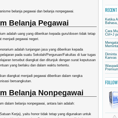
RECENT
anisme belanja pegawai dan belanja nonpegawai.
Ketika 
m Belanja Pegawai
Bahasa,
Cara Mu
ium adalah uang yang diberikan kepada guru/dosen tidak tetap
Ctrl+J 
t menjadi pegawai negeri.
Mengata
Meminta 
norarium adalah tunjangan jasa yang diberikan kepada
Diminta
elajaran pada suatu Sekolah/Perguruan/Fakultas di luar tugas
Kanvas
jaran tersebut diangkat dan ditunjuk dengan surat keputusan
entuan yang berlaku dan dalam waktu tertentu.
Waspada
Premium
kan diangkat menjadi pegawai diberikan dalam rangka
nisasi bersangkutan.
FOLLOW
am Belanja Nonpegawai
um dalam belanja nonpegawai, antara lain adalah:
atuan Kerja), yaitu honor tidak tetap yang digunakan untuk