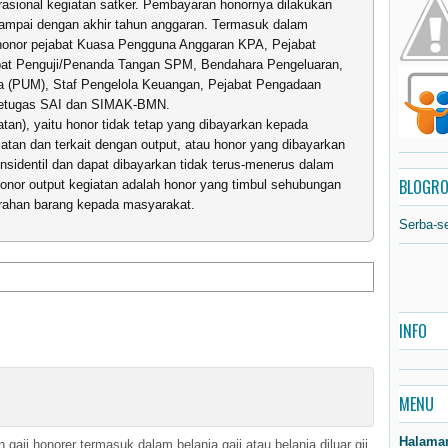
rasional kegiatan satker. Pembayaran honornya dilakukan
sampai dengan akhir tahun anggaran. Termasuk dalam
ah honor pejabat Kuasa Pengguna Anggaran KPA, Pejabat
at Penguji/Penanda Tangan SPM, Bendahara Pengeluaran,
(PUM), Staf Pengelola Keuangan, Pejabat Pengadaan
petugas SAI dan SIMAK-BMN.
an), yaitu honor tidak tetap yang dibayarkan kepada
tan dan terkait dengan output, atau honor yang dibayarkan
nsidentil dan dapat dibayarkan tidak terus-menerus dalam
BLOGRO
onor output kegiatan adalah honor yang timbul sehubungan
rahan barang kepada masyarakat.
Serba-s
INFO
MENU
Halama
aji honorer termasuk dalam belanja gaji atau belanja diluar gji,