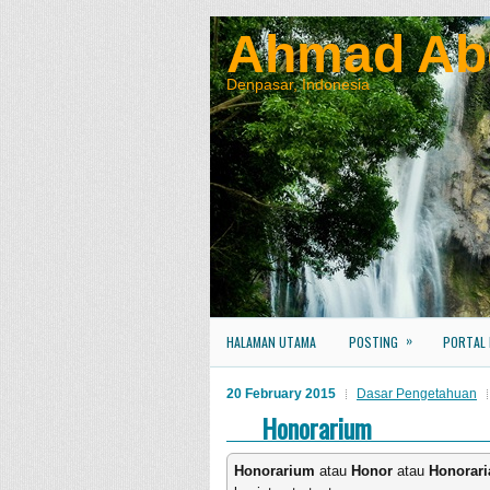
Ahmad Ab
Denpasar, Indonesia
»
HALAMAN UTAMA
POSTING
PORTAL
20 February 2015
Dasar Pengetahuan
Honorarium
Honorarium
atau
Honor
atau
Honorari