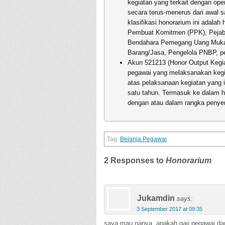
kegiatan yang terkait dengan ope
secara terus-menerus dari awal 
klasifikasi honorarium ini adal
Pembuat Komitmen (PPK), Pejab
Bendahara Pemegang Uang Muka 
Barang/Jasa, Pengelola PNBP, 
Akun 521213 (Honor Output Kegiat
pegawai yang melaksanakan kegia
atas pelaksanaan kegiatan yang i
satu tahun. Termasuk ke dalam h
dengan atau dalam rangka penye
Belanja Pegawai
2 Responses to
Honorarium
Jukamdin
says:
3 September 2017 at 09:35
saya mau nanya, apakah gaji pegawai dan g