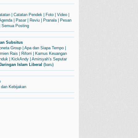
atatan
|
Catatan Pendek
|
Foto
|
Video
|
Agenda
|
Pasar
|
Reviu
|
Pranala
|
Pesan
|
Semua Posting
dan Subsitus
Soneta Group
|
Apa dan Siapa Tempo
|
mien Rais
|
Riforri
|
Kamus Keuangan
enduk
|
KickAndy
|
Amirsyah’s Seputar
Jaringan Islam Liberal
(baru)
n
 dan Kebijakan