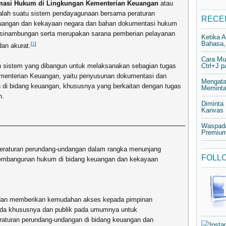
rmasi Hukum di Lingkungan Kementerian Keuangan
atau
lah suatu sistem pendayagunaan bersama peraturan
RECE
euangan dan kekayaan negara dan bahan dokumentasi hukum
rkesinambungan serta merupakan sarana pemberian pelayanan
Ketika 
Bahasa,
[
1
]
an akurat.
Cara Mu
Ctrl+J 
sistem yang dibangun untuk melaksanakan sebagian tugas
ementerian Keuangan, yaitu penyusunan dokumentasi dan
Mengata
n di bidang keuangan, khususnya yang berkaitan dengan tugas
Meminta 
n.
Diminta
Kanvas
Waspada
Premium
 peraturan perundang-undangan dalam rangka menunjang
FOLLO
pembangunan hukum di bidang keuangan dan kekayaan
dan memberikan kemudahan akses kepada pimpinan
da khususnya dan publik pada umumnya untuk
raturan perundang-undangan di bidang keuangan dan