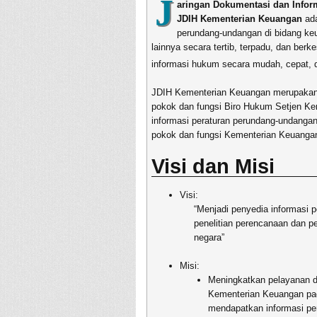
J
aringan Dokumentasi dan Info
JDIH Kementerian Keuangan
ada
perundang-undangan di bidang k
lainnya secara tertib, terpadu, dan be
informasi hukum secara mudah, cepat, d
JDIH Kementerian Keuangan merupakan 
pokok dan fungsi Biro Hukum Setjen K
informasi peraturan perundang-undanga
pokok dan fungsi Kementerian Keuanga
Visi dan Misi
Visi:
“Menjadi penyedia informasi
penelitian perencanaan dan 
negara”
Misi:
Meningkatkan pelayanan 
Kementerian Keuangan pa
mendapatkan informasi pe