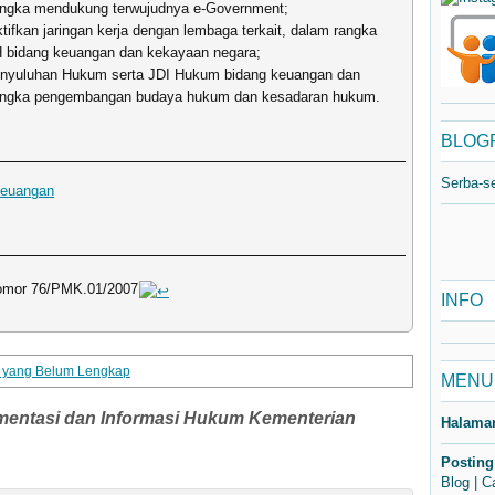
angka mendukung terwujudnya e-Government;
fkan jaringan kerja dengan lembaga terkait, dalam rangka
H bidang keuangan dan kekayaan negara;
nyuluhan Hukum serta JDI Hukum bidang keuangan dan
angka pengembangan budaya hukum dan kesadaran hukum.
BLOG
Serba-s
Keuangan
Nomor 76/PMK.01/2007
INFO
m yang Belum Lengkap
MENU
mentasi dan Informasi Hukum Kementerian
Halama
Posting
Blog
|
C