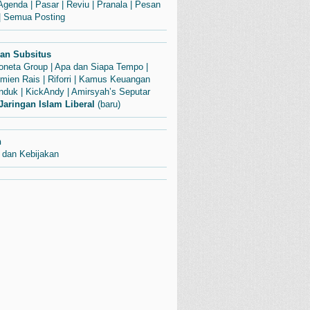
Agenda
|
Pasar
|
Reviu
|
Pranala
|
Pesan
|
Semua Posting
dan Subsitus
Soneta Group
|
Apa dan Siapa Tempo
|
mien Rais
|
Riforri
|
Kamus Keuangan
enduk
|
KickAndy
|
Amirsyah’s Seputar
Jaringan Islam Liberal
(baru)
n
 dan Kebijakan