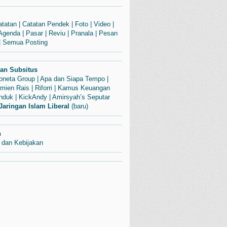
atatan
|
Catatan Pendek
|
Foto
|
Video
|
Agenda
|
Pasar
|
Reviu
|
Pranala
|
Pesan
|
Semua Posting
dan Subsitus
Soneta Group
|
Apa dan Siapa Tempo
|
mien Rais
|
Riforri
|
Kamus Keuangan
enduk
|
KickAndy
|
Amirsyah’s Seputar
Jaringan Islam Liberal
(baru)
n
 dan Kebijakan