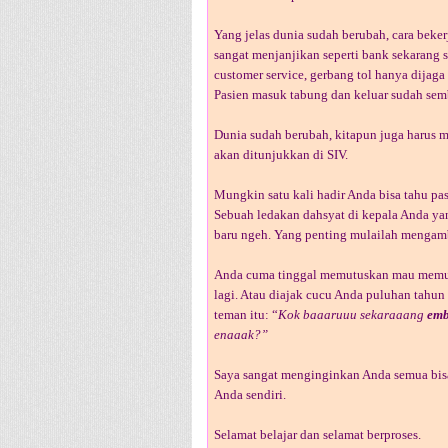
Yang jelas dunia sudah berubah, cara beke
sangat menjanjikan seperti bank sekarang s
customer service, gerbang tol hanya dijaga
Pasien masuk tabung dan keluar sudah sem
Dunia sudah berubah, kitapun juga harus 
akan ditunjukkan di SIV.
Mungkin satu kali hadir Anda bisa tahu pa
Sebuah ledakan dahsyat di kepala Anda yan
baru ngeh. Yang penting mulailah mengamb
Anda cuma tinggal memutuskan mau memula
lagi. Atau diajak cucu Anda puluhan tahu
teman itu: “
Kok baaaruuu sekaraaang
emb
enaaak?”
Saya sangat menginginkan Anda semua bisa
Anda sendiri.
Selamat belajar dan selamat berproses.