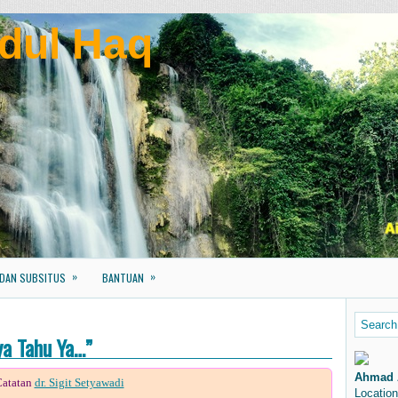
dul Haq
»
»
 DAN SUBSITUS
BANTUAN
a Tahu Ya…”
Ahmad 
atatan
dr. Sigit Setyawadi
Location