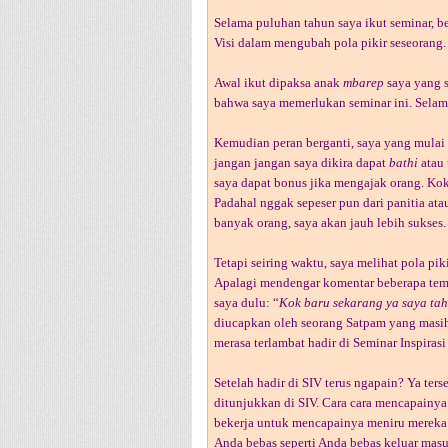
Selama puluhan tahun saya ikut seminar, b
Visi dalam mengubah pola pikir seseorang.
Awal ikut dipaksa anak
mbarep
saya yang s
bahwa saya memerlukan seminar ini. Selama
Kemudian peran berganti, saya yang mulai
jangan jangan saya dikira dapat
bathi
atau 
saya dapat bonus jika mengajak orang. Kok
Padahal nggak sepeser pun dari panitia ata
banyak orang, saya akan jauh lebih sukses. 
Tetapi seiring waktu, saya melihat pola p
Apalagi mendengar komentar beberapa tem
saya dulu: “
Kok baru sekarang ya saya tah
diucapkan oleh seorang Satpam yang masi
merasa terlambat hadir di Seminar Inspirasi
Setelah hadir di SIV terus ngapain? Ya ter
ditunjukkan di SIV. Cara cara mencapainya
bekerja untuk mencapainya meniru mereka a
Anda bebas seperti Anda bebas keluar masu