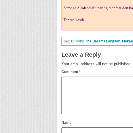
Semoga Alloh selalu paring manfaat dan ba
Terima kasih.
Building The Dreams Lanjutan
,
Mekan
Leave a Reply
Your email address will not be published.
Comment
*
Name