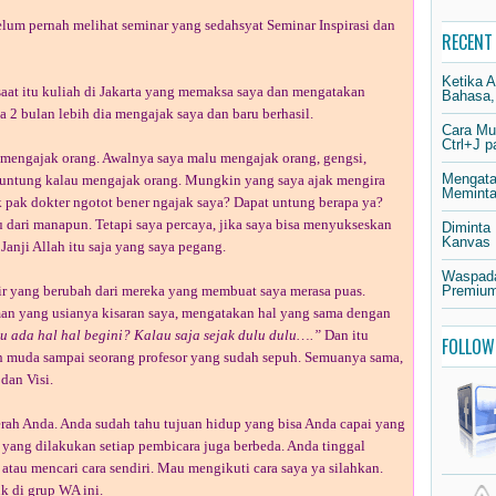
elum pernah melihat seminar yang sedahsyat Seminar Inspirasi dan
RECENT
Ketika 
aat itu kuliah di Jakarta yang memaksa saya dan mengatakan
Bahasa,
 2 bulan lebih dia mengajak saya dan baru berhasil.
Cara Mu
Ctrl+J 
 mengajak orang. Awalnya saya malu mengajak orang, gengsi,
Mengata
untung kalau mengajak orang. Mungkin yang saya ajak mengira
Meminta 
 pak dokter ngotot bener ngajak saya? Dapat untung berapa ya?
u dari manapun. Tetapi saya percaya, jika saya bisa menyukseskan
Diminta
Kanvas
Janji Allah itu saja yang saya pegang.
Waspada
ikir yang berubah dari mereka yang membuat saya merasa puas.
Premium
an yang usianya kisaran saya, mengatakan hal yang sama dengan
u ada hal hal begini? Kalau saja sejak dulu dulu….”
Dan itu
FOLLOW
h muda sampai seorang profesor yang sudah sepuh. Semuanya sama,
 dan Visi.
serah Anda. Anda sudah tahu tujuan hidup yang bisa Anda capai yang
 yang dilakukan setiap pembicara juga berbeda. Anda tinggal
tau mencari cara sendiri. Mau mengikuti cara saya ya silahkan.
k di grup WA ini.