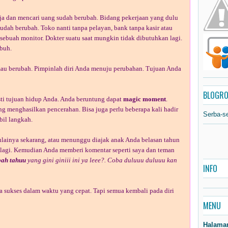
rja dan mencari uang sudah berubah. Bidang pekerjaan yang dulu
udah berubah. Toko nanti tanpa pelayan, bank tanpa kasir atau
 sebuah monitor. Dokter suatu saat mungkin tidak dibutuhkan lagi.
buh.
mau berubah. Pimpinlah diri Anda menuju perubahan. Tujuan Anda
BLOGRO
sti tujuan hidup Anda. Anda beruntung dapat
magic moment
.
g menghasilkan pencerahan. Bisa juga perlu beberapa kali hadir
Serba-s
il langkah.
inya sekarang, atau menunggu diajak anak Anda belasan tahun
n lagi. Kemudian Anda memberi komentar seperti saya dan teman
ah tahuu
yang gini giniii ini ya leee?. Coba duluuu duluuu kan
INFO
 sukses dalam waktu yang cepat. Tapi semua kembali pada diri
MENU
Halama