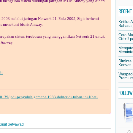
n mengelola sistem dukungan jaringan MLM Amway yang diberi
RECENT
 2003 melalui jaringan Network 21
. Pada 2005, Sigit berhenti
Ketika 
us menekuni bisnis Amway.
Bahasa,
Cara Mu
rupakan sistem terobosan yang menggantikan Network 21 untuk
Ctrl+J 
s Amway.
Mengata
Meminta 
Diminta
Kanvas
di
Waspada
Premium
FOLLOW
30139/jadi-penyuluh-gerhana-1983-dokter-di-tuban-ini-lihat-
r Sigit Setyawadi