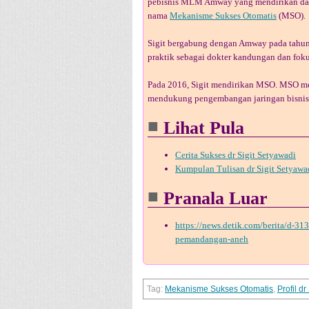
pebisnis MLM Amway yang mendirikan da
nama
Mekanisme Sukses Otomatis
(MSO).
Sigit bergabung dengan Amway pada tahun
praktik sebagai dokter kandungan dan fok
Pada 2016, Sigit mendirikan MSO. MSO me
mendukung pengembangan jaringan bisni
Lihat Pula
Cerita Sukses dr Sigit Setyawadi
Kumpulan Tulisan dr Sigit Setyawa
Pranala Luar
https://news.detik.com/berita/d-31
pemandangan-aneh
Mekanisme Sukses Otomatis
,
Profil d