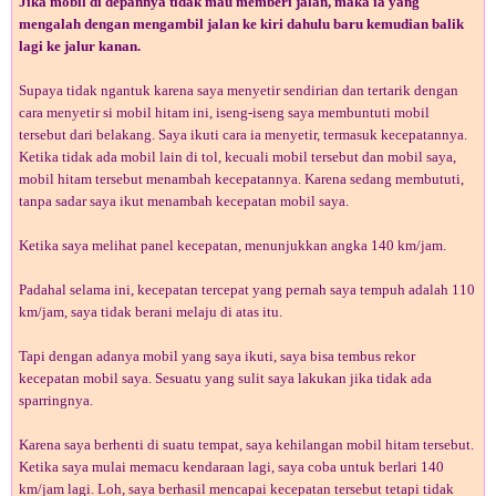
Jika mobil di depannya tidak mau memberi jalan, maka ia yang
mengalah dengan mengambil jalan ke kiri dahulu baru kemudian balik
lagi ke jalur kanan.
Supaya tidak ngantuk karena saya menyetir sendirian dan tertarik dengan
cara menyetir si mobil hitam ini, iseng-iseng saya membuntuti mobil
tersebut dari belakang. Saya ikuti cara ia menyetir, termasuk kecepatannya.
Ketika tidak ada mobil lain di tol, kecuali mobil tersebut dan mobil saya,
mobil hitam tersebut menambah kecepatannya. Karena sedang membututi,
tanpa sadar saya ikut menambah kecepatan mobil saya.
Ketika saya melihat panel kecepatan, menunjukkan angka 140 km/jam.
Padahal selama ini, kecepatan tercepat yang pernah saya tempuh adalah 110
km/jam, saya tidak berani melaju di atas itu.
Tapi dengan adanya mobil yang saya ikuti, saya bisa tembus rekor
kecepatan mobil saya. Sesuatu yang sulit saya lakukan jika tidak ada
sparringnya.
Karena saya berhenti di suatu tempat, saya kehilangan mobil hitam tersebut.
Ketika saya mulai memacu kendaraan lagi, saya coba untuk berlari 140
km/jam lagi. Loh, saya berhasil mencapai kecepatan tersebut tetapi tidak