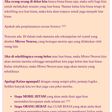
Jika orang-orang di dekat kita
hanya biasa-biasa saja, maka sulit bagi kita
untuk melakukan sesuatu yang luar biasa. Namun kalau kita biasa tetapi di
sekeliling nya luar biasa, maka kita akan terpacu untuk juga menjadi luar
biasa.
Apakah ada penjelasannya secara Science ???
Ternyata ada. Di dalam otak manusia ada sekumpulan sel syaraf yang
disebut
Mirror Neuron,
yang bertugas meniru apa yang dilakukan oleh
orang lain.
Jika di sekelilingnya orang hebat
atau luar biasa, maka Mirror Neuron kita
akan meniru mereka sehingga menjadikan kita juga hebat dan luar biasa.
Kalau sebaliknya, maka Mirror Neuron-pun juga akan meniru yang
sebaliknya
Apalagi Kalau ngumpul2
dengan orang sempit pikir, pemuja logika…
Sedikit banyak kita ter-ikut juga cara pikir mereka..
Siapa MOBIL HITAM
yang akan anda ikuti agar bisa
menembus kecepatan anda selama ini ???
Siapa ORANG HEBAT
dan LUAR BIASA yang akan anda ikuti
agar bisa menembus batas yang selama ini membatasi hidup anda