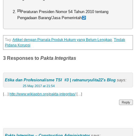
[2]
Peraturan Presiden Nomor 54 Tahun 2010 tentang
Pengadaan Barang/Jasa Pemerintah
Artikel dengan Pranala Produk Hukum yang Belum Lengkap
,
Tindak
Pidana Korupsi
3 Responses to
Pakta Integritas
Etika dan Profesionalisme TSI #3 | ratnanuryulita22's Blog
says:
25 May 2017 at 21:54
[…]
http://www.wikiapbn.org/pakta-integritas/
[…]
Reply
Pakta Integritas – Construction Administrator
says: