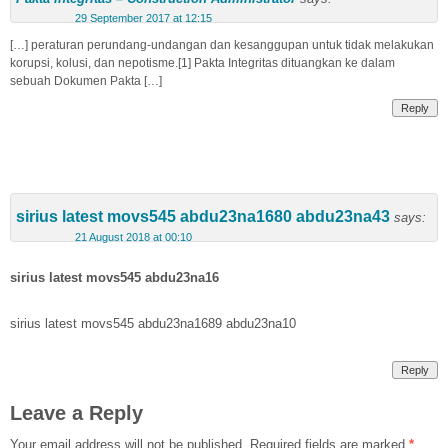
29 September 2017 at 12:15
[…] peraturan perundang-undangan dan kesanggupan untuk tidak melakukan
korupsi, kolusi, dan nepotisme.[1] Pakta Integritas dituangkan ke dalam
sebuah Dokumen Pakta […]
Reply
sirius latest movs545 abdu23na1680 abdu23na43
says:
21 August 2018 at 00:10
sirius latest movs545 abdu23na16
sirius latest movs545 abdu23na1689 abdu23na10
Reply
Leave a Reply
Your email address will not be published.
Required fields are marked
*