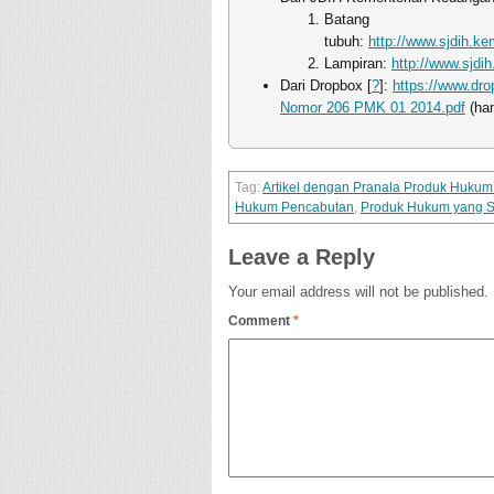
Batang
tubuh:
http://www.sjdih.k
Lampiran:
http://www.sjd
Dari Dropbox [
?
]:
https://www.dr
Nomor 206 PMK 01 2014.pdf
(han
Artikel dengan Pranala Produk Huku
Hukum Pencabutan
,
Produk Hukum yang S
Leave a Reply
Your email address will not be published.
Comment
*