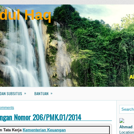
dul Haq
»
»
 DAN SUBSITUS
BANTUAN
omments
uangan Nomor 206/PMK.01/2014
Ahmad 
n Tata Kerja
Kementerian Keuangan
Location