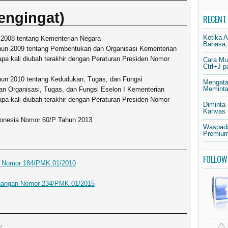
engingat)
RECENT
Ketika 
2008 tentang Kementerian Negara
Bahasa,
hun 2009 tentang Pembentukan dan Organisasi Kementerian
pa kali diubah terakhir dengan Peraturan Presiden Nomor
Cara Mu
Ctrl+J 
hun 2010 tentang Kedudukan, Tugas, dan Fungsi
Mengata
Meminta 
n Organisasi, Tugas, dan Fungsi Eselon I Kementerian
pa kali diubah terakhir dengan Peraturan Presiden Nomor
Diminta
Kanvas
donesia Nomor 60/P Tahun 2013
Waspada
Premium
FOLLOW
n Nomor 184/PMK.01/2010
euangan Nomor 234/PMK.01/2015
: