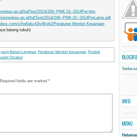
emenkeu.go.id/fullText/2014/206~PMK.01~2014Per.htm
ih.kemenkeu.go.id/fullText/2014/206~PMK.01~2014PerLamp.pdf
opbox.com/s/hw5qkz43iy9koh2/Peraturan Menteri Keuangan
ya batang tubuh)
m yang Belum Lengkap
,
Peraturan Menteri Keuangan
,
Produk
BLOGRO
udah Dicabut
Serba-s
Required fields are marked
*
INFO
MENU
Halama