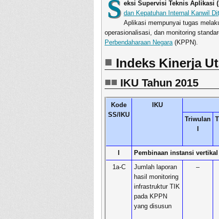
S
eksi Supervisi Teknis Aplikasi 
dan Kepatuhan Internal Kanwil D
Aplikasi mempunyai tugas melaku
operasionalisasi, dan monitoring standar
Perbendaharaan Negara
(KPPN).
Indeks Kinerja U
IKU Tahun 2015
Kode
IKU
SS/IKU
Triwulan
T
I
I
Pembinaan instansi vertik
1a-C
Jumlah laporan
–
hasil monitoring
infrastruktur TIK
pada KPPN
yang disusun