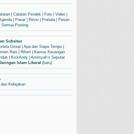
atatan
|
Catatan Pendek
|
Foto
|
Video
|
Agenda
|
Pasar
|
Reviu
|
Pranala
|
Pesan
|
Semua Posting
dan Subsitus
Soneta Group
|
Apa dan Siapa Tempo
|
mien Rais
|
Riforri
|
Kamus Keuangan
enduk
|
KickAndy
|
Amirsyah’s Seputar
Jaringan Islam Liberal
(baru)
n
 dan Kebijakan