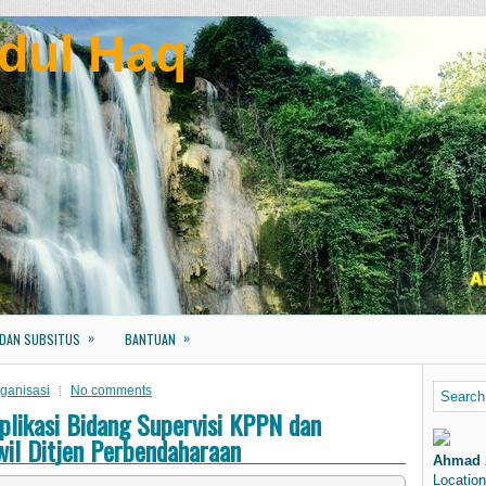
dul Haq
»
»
 DAN SUBSITUS
BANTUAN
ganisasi
No comments
Aplikasi Bidang Supervisi KPPN dan
wil Ditjen Perbendaharaan
Ahmad 
Location