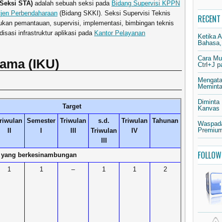
(Seksi STA)
adalah sebuah seksi pada
Bidang Supervisi KPPN
itjen Perbendaharaan
(Bidang SKKI). Seksi Supervisi Teknis
RECENT
kan pemantauan, supervisi, implementasi, bimbingan teknis
disasi infrastruktur aplikasi pada
Kantor Pelayanan
Ketika 
Bahasa,
Cara Mu
tama (IKU)
Ctrl+J 
Mengata
Meminta 
Diminta
Target
Kanvas
riwulan
Semester
Triwulan
s.d.
Triwulan
Tahunan
Waspada
Premium
II
I
III
Triwulan
IV
III
FOLLOW
al yang berkesinambungan
1
1
–
1
1
2