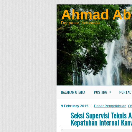
Ahmad Ab
Denpasar, Indonesia
»
HALAMAN UTAMA
POSTING
PORTAL
9 February 2015
Dasar Pengetahuan
,
Or
Seksi Supervisi Teknis 
Kepatuhan Internal Kan