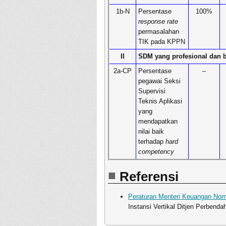
1b-N
Persentase
100%
response rate
permasalahan
TIK pada KPPN
II
SDM yang profesional dan b
2a-CP
Persentase
–
pegawai Seksi
Supervisi
Teknis Aplikasi
yang
mendapatkan
nilai baik
terhadap
hard
competency
Referensi
Peraturan Menteri Keuangan No
Instansi Vertikal Ditjen Perbenda