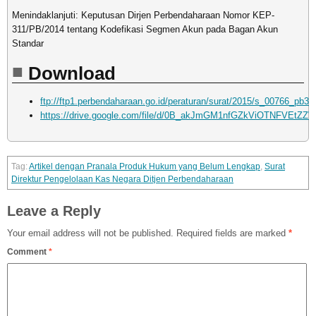
Menindaklanjuti: Keputusan Dirjen Perbendaharaan Nomor KEP-
311/PB/2014 tentang Kodefikasi Segmen Akun pada Bagan Akun
Standar
Download
ftp://ftp1.perbendaharaan.go.id/peraturan/surat/2015/s_00766_pb3_
https://drive.google.com/file/d/0B_akJmGM1nfGZkViOTNFVEtZZW
Artikel dengan Pranala Produk Hukum yang Belum Lengkap
,
Surat
Direktur Pengelolaan Kas Negara Ditjen Perbendaharaan
Leave a Reply
Your email address will not be published.
Required fields are marked
*
Comment
*