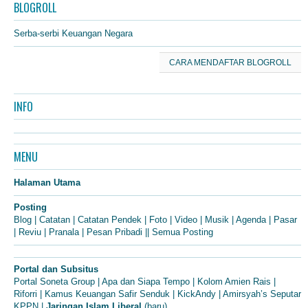
BLOGROLL
Serba-serbi Keuangan Negara
CARA MENDAFTAR BLOGROLL
INFO
MENU
Halaman Utama
Posting
Blog
|
Catatan
|
Catatan Pendek
|
Foto
|
Video
|
Musik
|
Agenda
|
Pasar
|
Reviu
|
Pranala
|
Pesan Pribadi
||
Semua Posting
Portal dan Subsitus
Portal Soneta Group
|
Apa dan Siapa Tempo
|
Kolom Amien Rais
|
Riforri
|
Kamus Keuangan Safir Senduk
|
KickAndy
|
Amirsyah’s Seputar
KPPN
|
Jaringan Islam Liberal
(baru)