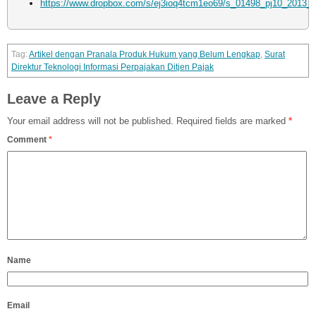
https://www.dropbox.com/s/ej3ioq4tcm1eo69/s_01498_pj10_2013
Artikel dengan Pranala Produk Hukum yang Belum Lengkap
,
Surat
Direktur Teknologi Informasi Perpajakan Ditjen Pajak
Leave a Reply
Your email address will not be published.
Required fields are marked
*
Comment
*
Name
Email