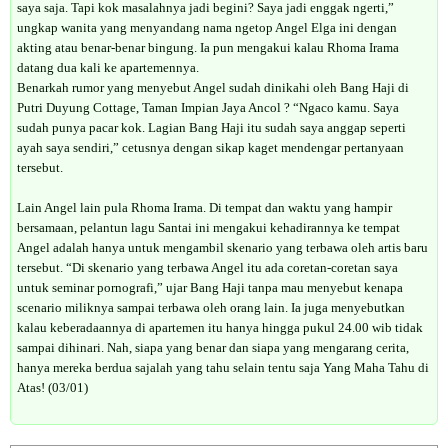
saya saja. Tapi kok masalahnya jadi begini? Saya jadi enggak ngerti,”
ungkap wanita yang menyandang nama ngetop Angel Elga ini dengan
akting atau benar-benar bingung. Ia pun mengakui kalau Rhoma Irama
datang dua kali ke apartemennya.
Benarkah rumor yang menyebut Angel sudah dinikahi oleh Bang Haji di
Putri Duyung Cottage, Taman Impian Jaya Ancol ? “Ngaco kamu. Saya
sudah punya pacar kok. Lagian Bang Haji itu sudah saya anggap seperti
ayah saya sendiri,” cetusnya dengan sikap kaget mendengar pertanyaan
tersebut.
Lain Angel lain pula Rhoma Irama. Di tempat dan waktu yang hampir
bersamaan, pelantun lagu Santai ini mengakui kehadirannya ke tempat
Angel adalah hanya untuk mengambil skenario yang terbawa oleh artis baru
tersebut. “Di skenario yang terbawa Angel itu ada coretan-coretan saya
untuk seminar pornografi,” ujar Bang Haji tanpa mau menyebut kenapa
scenario miliknya sampai terbawa oleh orang lain. Ia juga menyebutkan
kalau keberadaannya di apartemen itu hanya hingga pukul 24.00 wib tidak
sampai dihinari. Nah, siapa yang benar dan siapa yang mengarang cerita,
hanya mereka berdua sajalah yang tahu selain tentu saja Yang Maha Tahu di
Atas! (03/01)