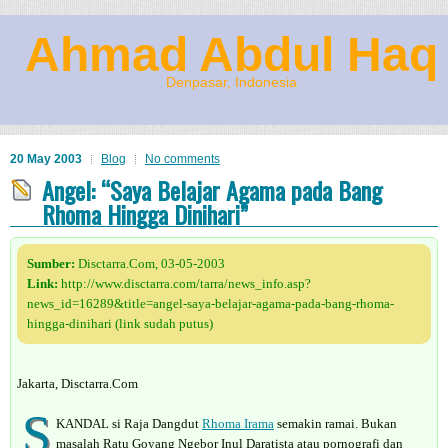
Ahmad Abdul Haq
Denpasar, Indonesia
20 May 2003
Blog
No comments
Angel: “Saya Belajar Agama pada Bang
Rhoma Hingga Dinihari”
Sumber:
Disctarra.Com, 03-05-2003
Link:
http://www.disctarra.com/tarra/news_info.asp?
news_id=16289&title=angel-saya-belajar-agama-pada-bang-rhoma-
hingga-dinihari (link sudah putus)
Jakarta, Disctarra.Com
S
KANDAL si Raja Dangdut
Rhoma Irama
semakin ramai. Bukan
masalah Ratu Goyang Ngebor Inul Daratista atau pornografi dan