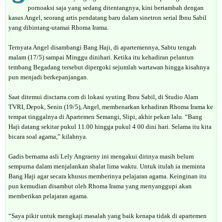
pornoaksi saja yang sedang ditentangnya, kini bertambah dengan
kasus Angel, seorang artis pendatang baru dalam sinetron serial Ibnu Sabil
yang dibintang-utamai Rhoma Irama.
Ternyata Angel disambangi Bang Haji, di apartemennya, Sabtu tengah
malam (17/5) sampai Minggu dinihari. Ketika itu kehadiran pelantun
tembang Begadang tersebut dipergoki sejumlah wartawan hingga kisahnya
pun menjadi berkepanjangan.
Saat ditemui disctarra.com di lokasi syuting Ibnu Sabil, di Studio Alam
TVRI, Depok, Senin (19/5), Angel, membenarkan kehadiran Rhoma Irama ke
tempat tinggalnya di Apartemen Semangi, Slipi, akhir pekan lalu. “Bang
Haji datang sekitar pukul 11.00 hingga pukul 4 00 dini hari. Selama itu kita
bicara soal agama,” kilahnya.
Gadis bernama asli Lely Angraeny ini mengakui dirinya masih belum
sempurna dalam menjalankan shalat lima waktu. Untuk itulah ia meminta
Bang Haji agar secara khusus memberinya pelajaran agama. Keinginan itu
pun kemudian disambut oleh Rhoma Irama yang menyanggupi akan
memberikan pelajaran agama.
“Saya pikir untuk mengkaji masalah yang baik kenapa tidak di apartemen