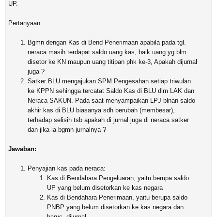
UP.
Pertanyaan
Bgmn dengan Kas di Bend Penerimaan apabila pada tgl.
neraca masih terdapat saldo uang kas, baik uang yg blm
disetor ke KN maupun uang titipan phk ke-3, Apakah dijurnal
juga ?
Satker BLU mengajukan SPM Pengesahan setiap triwulan
ke KPPN sehingga tercatat Saldo Kas di BLU dlm LAK dan
Neraca SAKUN. Pada saat menyampaikan LPJ blnan saldo
akhir kas di BLU biasanya sdh berubah (membesar),
terhadap selisih tsb apakah di jurnal juga di neraca satker
dan jika ia bgmn jurnalnya ?
Jawaban:
Penyajian kas pada neraca:
Kas di Bendahara Pengeluaran, yaitu berupa saldo
UP yang belum disetorkan ke kas negara
Kas di Bendahara Penerimaan, yaitu berupa saldo
PNBP yang belum disetorkan ke kas negara dan
harus dijurnal