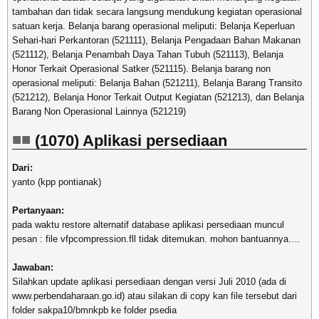
tambahan dan tidak secara langsung mendukung kegiatan operasional
satuan kerja. Belanja barang operasional meliputi: Belanja Keperluan
Sehari-hari Perkantoran (521111), Belanja Pengadaan Bahan Makanan
(521112), Belanja Penambah Daya Tahan Tubuh (521113), Belanja
Honor Terkait Operasional Satker (521115). Belanja barang non
operasional meliputi: Belanja Bahan (521211), Belanja Barang Transito
(521212), Belanja Honor Terkait Output Kegiatan (521213), dan Belanja
Barang Non Operasional Lainnya (521219)
(1070) Aplikasi persediaan
Dari:
yanto (kpp pontianak)
Pertanyaan:
pada waktu restore alternatif database aplikasi persediaan muncul
pesan : file vfpcompression.fll tidak ditemukan. mohon bantuannya….
Jawaban:
Silahkan update aplikasi persediaan dengan versi Juli 2010 (ada di
www.perbendaharaan.go.id) atau silakan di copy kan file tersebut dari
folder sakpa10/bmnkpb ke folder psedia