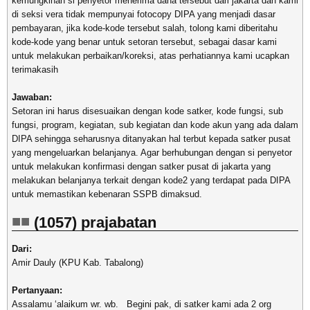
kemungkinan si penyetor menerima dana tersebut dari jakarta dan kami
di seksi vera tidak mempunyai fotocopy DIPA yang menjadi dasar
pembayaran, jika kode-kode tersebut salah, tolong kami diberitahu
kode-kode yang benar untuk setoran tersebut, sebagai dasar kami
untuk melakukan perbaikan/koreksi, atas perhatiannya kami ucapkan
terimakasih
Jawaban:
Setoran ini harus disesuaikan dengan kode satker, kode fungsi, sub
fungsi, program, kegiatan, sub kegiatan dan kode akun yang ada dalam
DIPA sehingga seharusnya ditanyakan hal terbut kepada satker pusat
yang mengeluarkan belanjanya. Agar berhubungan dengan si penyetor
untuk melakukan konfirmasi dengan satker pusat di jakarta yang
melakukan belanjanya terkait dengan kode2 yang terdapat pada DIPA
untuk memastikan kebenaran SSPB dimaksud.
(1057) prajabatan
Dari:
Amir Dauly (KPU Kab. Tabalong)
Pertanyaan:
Assalamu ‘alaikum wr. wb. Begini pak, di satker kami ada 2 org