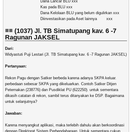
Dana Lancar BLU xxx
Kas pada BLU xxx
Dana Kelolaan BLU yang belum digulirkan xxx
Diinvestasikan pada Aset lainnya xxx
(1037) Jl. TB Simatupang kav. 6 -7
Ragunan JAKSEL
Dari:
Widyastuti Puji Lestari (Jl. TB Simatupang kav. 6 -7 Ragunan JAKSEL)
Pertanyaan:
Rekon Pagu dengan Satker berbeda karena adanya SKPA keluar.
perbedaan sebesar SKPA yang dikeluarkan. Contoh Satker Ditjen
Peternakan (238776) dan Pusdiklat PU (622250). untuk sementara
dikasih catatan di rekon, sambil terus ditanyakan ke DSP. Bagaimana
untuk selanjutnya?
Jawaban:
Karena menyangkut aplikasi, maka terlebih dahulu akan berkoordinasi
dengan Direktorat Sistem Perbendaharaan. Untuk sementara cukup