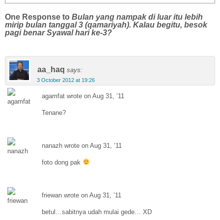
One Response to
Bulan yang nampak di luar itu lebih
mirip bulan tanggal 3 (qamariyah). Kalau begitu, besok
pagi benar Syawal hari ke-3?
aa_haq
says:
3 October 2012 at 19:26
agamfat wrote on Aug 31, ’11
Tenane?
nanazh wrote on Aug 31, ’11
foto dong pak
friewan wrote on Aug 31, ’11
betul…sabitnya udah mulai gede… XD