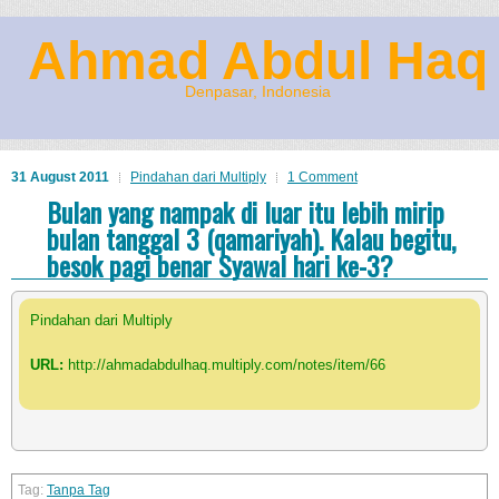
Ahmad Abdul Haq
Denpasar, Indonesia
31 August 2011
Pindahan dari Multiply
1 Comment
Bulan yang nampak di luar itu lebih mirip
bulan tanggal 3 (qamariyah). Kalau begitu,
besok pagi benar Syawal hari ke-3?
Pindahan dari Multiply
URL:
http://ahmadabdulhaq.multiply.com/notes/item/66
Tanpa Tag