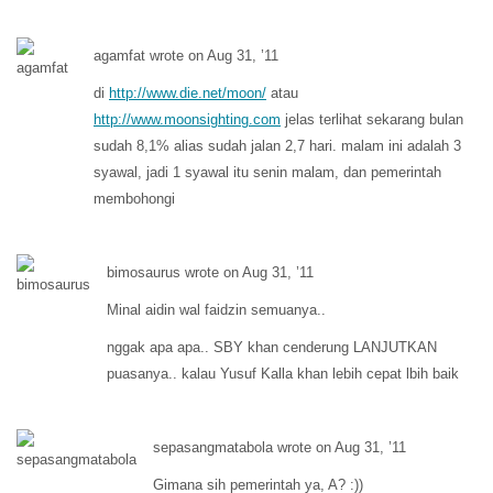
agamfat wrote on Aug 31, ’11
di
http://www.die.net/moon/
atau
http://www.moonsighting.com
jelas terlihat sekarang bulan
sudah 8,1% alias sudah jalan 2,7 hari. malam ini adalah 3
syawal, jadi 1 syawal itu senin malam, dan pemerintah
membohongi
bimosaurus wrote on Aug 31, ’11
Minal aidin wal faidzin semuanya..
nggak apa apa.. SBY khan cenderung LANJUTKAN
puasanya.. kalau Yusuf Kalla khan lebih cepat lbih baik
sepasangmatabola wrote on Aug 31, ’11
Gimana sih pemerintah ya, A? :))