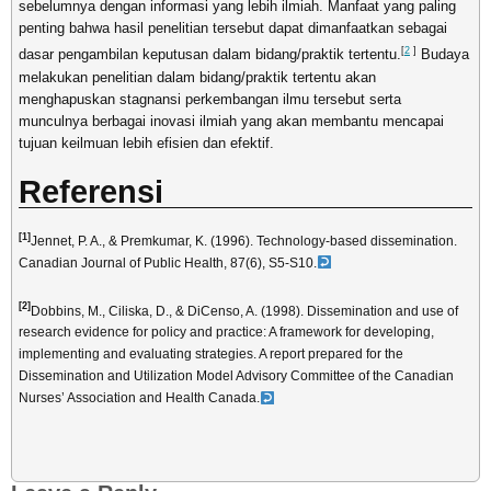
sebelumnya dengan informasi yang lebih ilmiah. Manfaat yang paling
penting bahwa hasil penelitian tersebut dapat dimanfaatkan sebagai
[
2
]
dasar pengambilan keputusan dalam bidang/praktik tertentu.
Budaya
melakukan penelitian dalam bidang/praktik tertentu akan
menghapuskan stagnansi perkembangan ilmu tersebut serta
munculnya berbagai inovasi ilmiah yang akan membantu mencapai
tujuan keilmuan lebih efisien dan efektif.
Referensi
[1]
Jennet, P. A., & Premkumar, K. (1996). Technology-based dissemination.
Canadian Journal of Public Health, 87(6), S5-S10.
[2]
Dobbins, M., Ciliska, D., & DiCenso, A. (1998). Dissemination and use of
research evidence for policy and practice: A framework for developing,
implementing and evaluating strategies. A report prepared for the
Dissemination and Utilization Model Advisory Committee of the Canadian
Nurses’ Association and Health Canada.