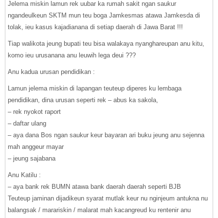
Jelema miskin lamun rek uubar ka rumah sakit ngan saukur
ngandeulkeun SKTM mun teu boga Jamkesmas atawa Jamkesda di
tolak, ieu kasus kajadianana di setiap daerah di Jawa Barat !!!
Tiap walikota jeung bupati teu bisa walakaya nyanghareupan anu kitu,
komo ieu urusanana anu leuwih lega deui ???
Anu kadua urusan pendidikan :
Lamun jelema miskin di lapangan teuteup diperes ku lembaga
pendidikan, dina urusan seperti rek – abus ka sakola,
– rek nyokot raport
– daftar ulang
– aya dana Bos ngan saukur keur bayaran ari buku jeung anu sejenna
mah anggeur mayar
– jeung sajabana
Anu Katilu :
– aya bank rek BUMN atawa bank daerah daerah seperti BJB
Teuteup jaminan dijadikeun syarat mutlak keur nu nginjeum antukna nu
balangsak / marariskin / malarat mah kacangreud ku rentenir anu