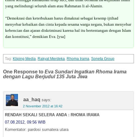
yang melindungi seluruh alam atau Rahmatan li al-Alamin.
“Demokrasi dan keterbukaan harus dimaknai sebagai kesemp ijtihad
menyebar kebaikan dan cinta kepada sesama warga negara, bukan menyebar
kebencian dan ajaran diskriminasi karena hal itu bertentangan dengan Islam
dan konstitusi,” demikian Eva. [ysa]
Kliping Media
,
Rakyat Merdeka
,
Rhoma Irama
,
Soneta Group
One Response to
Eva Sundari Ingatkan Rhoma Irama
dengan Lagu Berjudul 135 Juta Jiwa
aa_haq
says:
2 November 2012 at 16:42
RENDAH SEKALI SELERA ANDA : RHOMA IRAMA
07.08.2012, 09:56 WIB
Komentator: pardosi sumatera utara