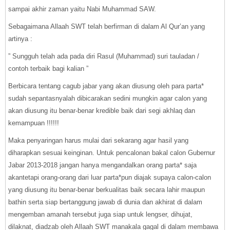
sampai akhir zaman yaitu Nabi Muhammad SAW.
Sebagaimana Allaah SWT telah berfirman di dalam Al Qur’an yang
artinya :
” Sungguh telah ada pada diri Rasul (Muhammad) suri tauladan /
contoh terbaik bagi kalian ”
Berbicara tentang cagub jabar yang akan diusung oleh para parta*
sudah sepantasnyalah dibicarakan sedini mungkin agar calon yang
akan diusung itu benar-benar kredible baik dari segi akhlaq dan
kemampuan !!!!!!
Maka penyaringan harus mulai dari sekarang agar hasil yang
diharapkan sesuai keinginan. Untuk pencalonan bakal calon Gubernur
Jabar 2013-2018 jangan hanya mengandalkan orang parta* saja
akantetapi orang-orang dari luar parta*pun diajak supaya calon-calon
yang diusung itu benar-benar berkualitas baik secara lahir maupun
bathin serta siap bertanggung jawab di dunia dan akhirat di dalam
mengemban amanah tersebut juga siap untuk lengser, dihujat,
dilaknat, diadzab oleh Allaah SWT manakala gagal di dalam membawa