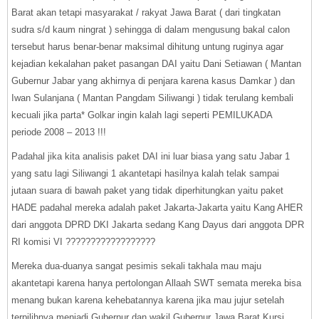
Barat akan tetapi masyarakat / rakyat Jawa Barat ( dari tingkatan
sudra s/d kaum ningrat ) sehingga di dalam mengusung bakal calon
tersebut harus benar-benar maksimal dihitung untung ruginya agar
kejadian kekalahan paket pasangan DAI yaitu Dani Setiawan ( Mantan
Gubernur Jabar yang akhirnya di penjara karena kasus Damkar ) dan
Iwan Sulanjana ( Mantan Pangdam Siliwangi ) tidak terulang kembali
kecuali jika parta* Golkar ingin kalah lagi seperti PEMILUKADA
periode 2008 – 2013 !!!
Padahal jika kita analisis paket DAI ini luar biasa yang satu Jabar 1
yang satu lagi Siliwangi 1 akantetapi hasilnya kalah telak sampai
jutaan suara di bawah paket yang tidak diperhitungkan yaitu paket
HADE padahal mereka adalah paket Jakarta-Jakarta yaitu Kang AHER
dari anggota DPRD DKI Jakarta sedang Kang Dayus dari anggota DPR
RI komisi VI ??????????????????
Mereka dua-duanya sangat pesimis sekali takhala mau maju
akantetapi karena hanya pertolongan Allaah SWT semata mereka bisa
menang bukan karena kehebatannya karena jika mau jujur setelah
terpilihnya menjadi Gubernur dan wakil Gubernur Jawa Barat Kursi