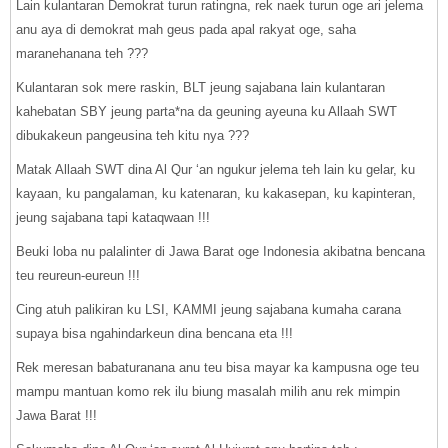
Lain kulantaran Demokrat turun ratingna, rek naek turun oge ari jelema
anu aya di demokrat mah geus pada apal rakyat oge, saha
maranehanana teh ???
Kulantaran sok mere raskin, BLT jeung sajabana lain kulantaran
kahebatan SBY jeung parta*na da geuning ayeuna ku Allaah SWT
dibukakeun pangeusina teh kitu nya ???
Matak Allaah SWT dina Al Qur ‘an ngukur jelema teh lain ku gelar, ku
kayaan, ku pangalaman, ku katenaran, ku kakasepan, ku kapinteran,
jeung sajabana tapi kataqwaan !!!
Beuki loba nu palalinter di Jawa Barat oge Indonesia akibatna bencana
teu reureun-eureun !!!
Cing atuh palikiran ku LSI, KAMMI jeung sajabana kumaha carana
supaya bisa ngahindarkeun dina bencana eta !!!
Rek meresan babaturanana anu teu bisa mayar ka kampusna oge teu
mampu mantuan komo rek ilu biung masalah milih anu rek mimpin
Jawa Barat !!!