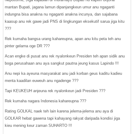
mantan Bupati, jagana lamun dipanjangkeun umur anu ngaganti
indungna bisa anakna nu ngaganti anakna incunya, dan sajabana
kaasup anu rek gawe jadi PNS di lingkungan eksekutif sarua jiga kitu
???
Rek kumaha bangsa urang kahareupna, apan anu kitu peta teh anu
pinter gelarna oge DR ???
Acan engke di pusat anu rek nyalonkeun Presiden teh apan sidik anu
boga perusahaan anu aya sangkut pautna jeung kasus Lapindo !!!
Anu nepi ka ayeuna masyarakat anu jadi korban geus kaditu kadieu
menta kaadilan euweuh anu ngadenge ???
Tapi KEUKEUH anjeuna rek nyalonkeun jadi Presiden ???
Rek kumaha nagara Indonesia kahareupna ???
Rating GOLKAL naek teh lain karena jelema-jelema anu aya di
GOLKAR hebat gawena tapi kahayang rakyat daripada kondisi jiga
kieu mening keur zaman SUHARTO !!!