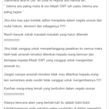
Sakumaha dina Al Qur ‘an surat Al Hujurat anu hartina teh :
” Jelema anu paling mulia di sisi Allaah SWT teh yaeta Jelema anu
paling taqwa ”
Jika kita mau jujur ketidak adilan merajalela dalam segala urusan dari
mulai hukum, ekonomi dan sebagainya !!!!!!
Masih banyak sekali masalah-masalah yang harus dibenahi
!!!!!!!!!!!!!!!!
Jika tidak sanggup untuk mempertanggung jawabkan itu semua maka
lebih baik amanah tersebut diberikan kepada orang beriman dan
bertaqwa kepada Allaah SWT yang sanggup untuk mengemban
amanah itu.
Jangan sampai amanah tersebut tidak mau diberikan kepada orang
lain sementara anda sendiri tidak sanggup untuk mengembannya !!!!!
Kasihan orang-orang lemah yang terdzolimi dalam segala urusan
!!!!!!!!!!!!!!!!!!!!!
Adanya bencana alam yang bertubi-tubi itu adalah bukti-bukti
ketidakmampuan anda sekalian wahai saudaraku di dalam mengelola