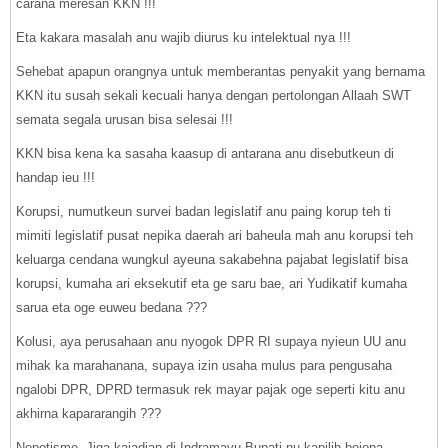
carana meresan KKN !!!
Eta kakara masalah anu wajib diurus ku intelektual nya !!!
Sehebat apapun orangnya untuk memberantas penyakit yang bernama
KKN itu susah sekali kecuali hanya dengan pertolongan Allaah SWT
semata segala urusan bisa selesai !!!
KKN bisa kena ka sasaha kaasup di antarana anu disebutkeun di
handap ieu !!!
Korupsi, numutkeun survei badan legislatif anu paing korup teh ti
mimiti legislatif pusat nepika daerah ari baheula mah anu korupsi teh
keluarga cendana wungkul ayeuna sakabehna pajabat legislatif bisa
korupsi, kumaha ari eksekutif eta ge saru bae, ari Yudikatif kumaha
sarua eta oge euweu bedana ???
Kolusi, aya perusahaan anu nyogok DPR RI supaya nyieun UU anu
mihak ka marahanana, supaya izin usaha mulus para pengusaha
ngalobi DPR, DPRD termasuk rek mayar pajak oge seperti kitu anu
akhirna kapararangih ???
Nepotisme, Jiga kajadian di Indramayu Bupati nu kapilih bojona