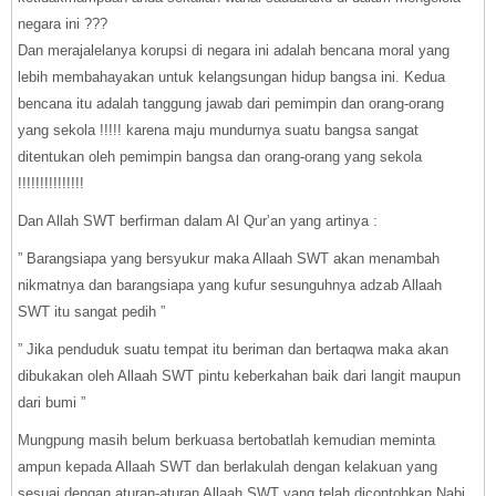
negara ini ???
Dan merajalelanya korupsi di negara ini adalah bencana moral yang
lebih membahayakan untuk kelangsungan hidup bangsa ini. Kedua
bencana itu adalah tanggung jawab dari pemimpin dan orang-orang
yang sekola !!!!! karena maju mundurnya suatu bangsa sangat
ditentukan oleh pemimpin bangsa dan orang-orang yang sekola
!!!!!!!!!!!!!!!
Dan Allah SWT berfirman dalam Al Qur’an yang artinya :
” Barangsiapa yang bersyukur maka Allaah SWT akan menambah
nikmatnya dan barangsiapa yang kufur sesunguhnya adzab Allaah
SWT itu sangat pedih ”
” Jika penduduk suatu tempat itu beriman dan bertaqwa maka akan
dibukakan oleh Allaah SWT pintu keberkahan baik dari langit maupun
dari bumi ”
Mungpung masih belum berkuasa bertobatlah kemudian meminta
ampun kepada Allaah SWT dan berlakulah dengan kelakuan yang
sesuai dengan aturan-aturan Allaah SWT yang telah dicontohkan Nabi