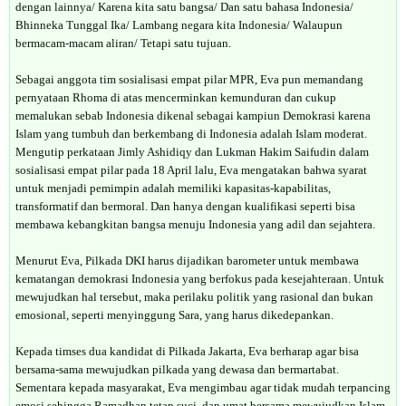
dengan lainnya/ Karena kita satu bangsa/ Dan satu bahasa Indonesia/
Bhinneka Tunggal Ika/ Lambang negara kita Indonesia/ Walaupun
bermacam-macam aliran/ Tetapi satu tujuan.
Sebagai anggota tim sosialisasi empat pilar MPR, Eva pun memandang
pernyataan Rhoma di atas mencerminkan kemunduran dan cukup
memalukan sebab Indonesia dikenal sebagai kampiun Demokrasi karena
Islam yang tumbuh dan berkembang di Indonesia adalah Islam moderat.
Mengutip perkataan Jimly Ashidiqy dan Lukman Hakim Saifudin dalam
sosialisasi empat pilar pada 18 April lalu, Eva mengatakan bahwa syarat
untuk menjadi pemimpin adalah memiliki kapasitas-kapabilitas,
transformatif dan bermoral. Dan hanya dengan kualifikasi seperti bisa
membawa kebangkitan bangsa menuju Indonesia yang adil dan sejahtera.
Menurut Eva, Pilkada DKI harus dijadikan barometer untuk membawa
kematangan demokrasi Indonesia yang berfokus pada kesejahteraan. Untuk
mewujudkan hal tersebut, maka perilaku politik yang rasional dan bukan
emosional, seperti menyinggung Sara, yang harus dikedepankan.
Kepada timses dua kandidat di Pilkada Jakarta, Eva berharap agar bisa
bersama-sama mewujudkan pilkada yang dewasa dan bermartabat.
Sementara kepada masyarakat, Eva mengimbau agar tidak mudah terpancing
emosi sehingga Ramadhan tetap suci, dan umat bersama mewujudkan Islam