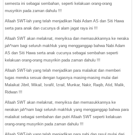
semesta ini sebagai sembahan, seperti kelakuan orang-orang
musyrikin pada zaman dahulu !!!
Allaah SWT-lah yang telah menjadikan Nabi Adam AS dan Siti Hawa
serta para anak dan cucunya di alam jagat raya ini !!!
Allaah SWT akan melaknat, menyiksa dan memasukkannya ke neraka
jah*nam bagi seluruh makhluk yang mengganggap bahwa Nabi Adam
AS dan Siti Hawa serta anak cucunya sebagai sembahan seperti
kelakuan orang-orang musyrikin pada zaman dahulu !!!
Allaah SWT-lah yang telah menjadikan para malaikat dan memberi
tugas mereka sesuai dengan tugasnya masing-masing mulai dari
Malaikat Jibril, Mikail, Israfil, Izrail, Munkar, Nakir, Raqib, Atid, Malik,
Ridwan !!!
Allaah SWT akan melaknat, menyiksa dan memasukkannya ke
nerakan jah*nam bagi seluruh makhluk yang mengganggap bahwa para
malaikat sebagai sembahan dan putri Allaah SWT seperti kelakuan
orang-orang musyrikin pada zaman dahulu !!!
Allaah SWT-lah yang telah menjadikan para nabi dan rasul mulai dari