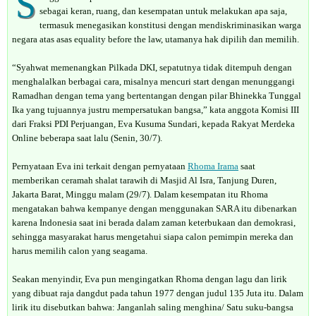
S
sebagai keran, ruang, dan kesempatan untuk melakukan apa saja,
termasuk menegasikan konstitusi dengan mendiskriminasikan warga
negara atas asas equality before the law, utamanya hak dipilih dan memilih.
“Syahwat memenangkan Pilkada DKI, sepatutnya tidak ditempuh dengan
menghalalkan berbagai cara, misalnya mencuri start dengan menunggangi
Ramadhan dengan tema yang bertentangan dengan pilar Bhinekka Tunggal
Ika yang tujuannya justru mempersatukan bangsa,” kata anggota Komisi III
dari Fraksi PDI Perjuangan, Eva Kusuma Sundari, kepada Rakyat Merdeka
Online beberapa saat lalu (Senin, 30/7).
Pernyataan Eva ini terkait dengan pernyataan
Rhoma Irama
saat
memberikan ceramah shalat tarawih di Masjid Al Isra, Tanjung Duren,
Jakarta Barat, Minggu malam (29/7). Dalam kesempatan itu Rhoma
mengatakan bahwa kempanye dengan menggunakan SARA itu dibenarkan
karena Indonesia saat ini berada dalam zaman keterbukaan dan demokrasi,
sehingga masyarakat harus mengetahui siapa calon pemimpin mereka dan
harus memilih calon yang seagama.
Seakan menyindir, Eva pun mengingatkan Rhoma dengan lagu dan lirik
yang dibuat raja dangdut pada tahun 1977 dengan judul 135 Juta itu. Dalam
lirik itu disebutkan bahwa: Janganlah saling menghina/ Satu suku-bangsa