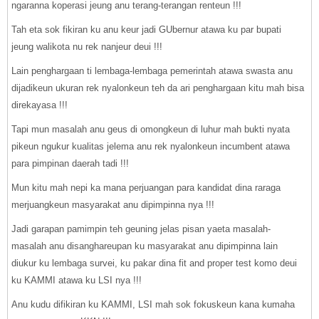
ngaranna koperasi jeung anu terang-terangan renteun !!!
Tah eta sok fikiran ku anu keur jadi GUbernur atawa ku par bupati
jeung walikota nu rek nanjeur deui !!!
Lain penghargaan ti lembaga-lembaga pemerintah atawa swasta anu
dijadikeun ukuran rek nyalonkeun teh da ari penghargaan kitu mah bisa
direkayasa !!!
Tapi mun masalah anu geus di omongkeun di luhur mah bukti nyata
pikeun ngukur kualitas jelema anu rek nyalonkeun incumbent atawa
para pimpinan daerah tadi !!!
Mun kitu mah nepi ka mana perjuangan para kandidat dina raraga
merjuangkeun masyarakat anu dipimpinna nya !!!
Jadi garapan pamimpin teh geuning jelas pisan yaeta masalah-
masalah anu disanghareupan ku masyarakat anu dipimpinna lain
diukur ku lembaga survei, ku pakar dina fit and proper test komo deui
ku KAMMI atawa ku LSI nya !!!
Anu kudu difikiran ku KAMMI, LSI mah sok fokuskeun kana kumaha