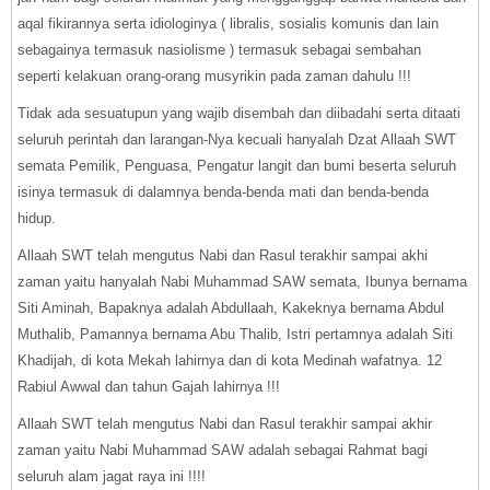
aqal fikirannya serta idiologinya ( libralis, sosialis komunis dan lain
sebagainya termasuk nasiolisme ) termasuk sebagai sembahan
seperti kelakuan orang-orang musyrikin pada zaman dahulu !!!
Tidak ada sesuatupun yang wajib disembah dan diibadahi serta ditaati
seluruh perintah dan larangan-Nya kecuali hanyalah Dzat Allaah SWT
semata Pemilik, Penguasa, Pengatur langit dan bumi beserta seluruh
isinya termasuk di dalamnya benda-benda mati dan benda-benda
hidup.
Allaah SWT telah mengutus Nabi dan Rasul terakhir sampai akhi
zaman yaitu hanyalah Nabi Muhammad SAW semata, Ibunya bernama
Siti Aminah, Bapaknya adalah Abdullaah, Kakeknya bernama Abdul
Muthalib, Pamannya bernama Abu Thalib, Istri pertamnya adalah Siti
Khadijah, di kota Mekah lahirnya dan di kota Medinah wafatnya. 12
Rabiul Awwal dan tahun Gajah lahirnya !!!
Allaah SWT telah mengutus Nabi dan Rasul terakhir sampai akhir
zaman yaitu Nabi Muhammad SAW adalah sebagai Rahmat bagi
seluruh alam jagat raya ini !!!!