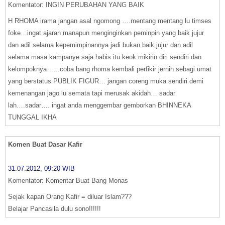
Komentator: INGIN PERUBAHAN YANG BAIK
H RHOMA irama jangan asal ngomong ….mentang mentang lu timses
foke…ingat ajaran manapun menginginkan peminpin yang baik jujur
dan adil selama kepemimpinannya jadi bukan baik jujur dan adil
selama masa kampanye saja habis itu keok mikirin diri sendiri dan
kelompoknya……coba bang rhoma kembali perfikir jernih sebagi umat
yang berstatus PUBLIK FIGUR… jangan coreng muka sendiri demi
kemenangan jago lu semata tapi merusak akidah… sadar
lah….sadar…. ingat anda menggembar gemborkan BHINNEKA
TUNGGAL IKHA
Komen Buat Dasar Kafir
31.07.2012, 09:20 WIB
Komentator: Komentar Buat Bang Monas
Sejak kapan Orang Kafir = diluar Islam???
Belajar Pancasila dulu sono!!!!!!