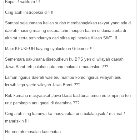
Bupati / walikota !!!
Cing atuh instropeksi diri !!!
Sampai sejauhmana kalian sudah membahagiakan rakyat yang ada di
daerah masing-masing secara lahir maupun bathin di dunia serta di
akhirat serta terhindarnya dari siksa api neraka Allaah SWT !!!
Mani KEUKEUH hayang nyalonkeun Gubernur !!!
Sementara sakumaha disebutkeun ku BPS yen di wilayah daerah
Jawa Barat teh puluhan juta anu malarat / marariskin ???
Lamun ngurus daerah wae teu mampu komo ngurus wilayah anu
leuwih lega yaeta wilayah Jawa Barat ???
Rek kumaha masyarakat Jawa Barat kadituna lamun nu pimpinna teh
urut pamimpin anu gagal di daerahna ???
Cing atuh sing karunya ka masyarakat anu balalangsak / malarat /
marariskin !!!
Hiji contoh masalah kasehatan :