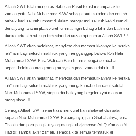
Allaah SWT telah mengutus Nabi dan Rasul terakhir sampai akhir
zaman yaitu Nabi Muhammad SAW sebagai suri tauladan dan contoh
terbaik bagi seluruh ummat di dalam mengarungi seluruh kehidupan di
dunia yang fana ini jika seluruh ummat ingin bahagia lahir dan bathin di
dunia serta akhirat juga terhindar dari adzab api neraka Allaah SWT !!!
Allaah SWT akan melaknat, menyiksa dan memasukkannya ke neraka
jah*nam bagi seluruh makhluk yang mengganggap bahwa Roh Nabi
Muhammad SAW, Para Wali dan Para Imam sebagai sembahan
seperti kelakuan orang-orang musyrikin pada zaman dahulu !!!
Allaah SWT akan melaknat, menyiksa dan memasukkannya ke neraka
jah*nam bagi seluruh makhluk yang mengaku nabi dan rasul setelah
Nabi Muhammad SAW, siapun dia baik yang bergelar kyai maupun
orang biasa !!!
Semoga Allaah SWT senantiasa mencurahkan shalawat dan salam
kepada Nabi Muhammad SAW, Keluarganya, para Shahabatnya, para
Thabiin dan para pengikut yang mengikuti ajarannya (Al Qur’an dan Al
Hadits) sampai akhir zaman, semoga kita semua termasuk di