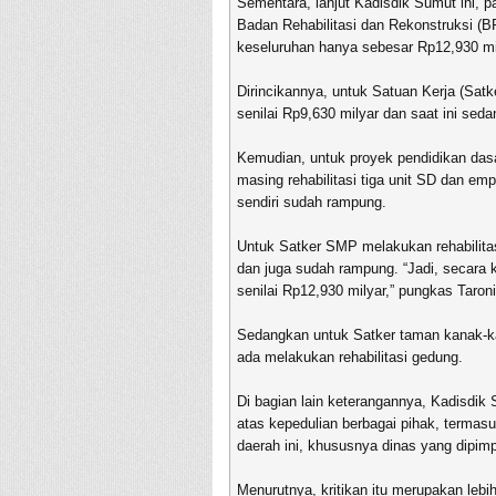
Sementara, lanjut Kadisdik Sumut ini, 
Badan Rehabilitasi dan Rekonstruksi (
keseluruhan hanya sebesar Rp12,930 mi
Dirincikannya, untuk Satuan Kerja (Sa
senilai Rp9,630 milyar dan saat ini sed
Kemudian, untuk proyek pendidikan dasa
masing rehabilitasi tiga unit SD dan em
sendiri sudah rampung.
Untuk Satker SMP melakukan rehabilitas
dan juga sudah rampung. “Jadi, secara
senilai Rp12,930 milyar,” pungkas Taroni
Sedangkan untuk Satker taman kanak-k
ada melakukan rehabilitasi gedung.
Di bagian lain keterangannya, Kadisdik
atas kepedulian berbagai pihak, termasu
daerah ini, khususnya dinas yang dipimp
Menurutnya, kritikan itu merupakan le