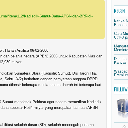
RECENT
journal/item/112/Kadisdik-Sumut-Dana-APBN-dan-BRR-di-
Ketika 
Bahasa,
Cara Mu
Ctrl+J 
Mengata
Meminta 
r: Harian Analisa 06-02-2006
an dan belanja negara (APBN) 2005 untuk Kabupaten Nias dan
Diminta
2,930 milyar.
Kanvas
Waspada
didikan Sumatera Utara (Kadisdik Sumut), Drs Taroni Hia,
Premium
nya, Sabtu (4/2) berkaitan dengan pernyataan anggota DPRD
ana dilansir beberapa media massa daerah ini beberapa hari
FOLLOW
D Sumut mendesak Poldasu agar segera memeriksa Kadisdik
dana sebesar Rp64 milyar yang merupakan bantuan APBN
abilitasi sekolah dasar (SD), sekolah menengah pertama