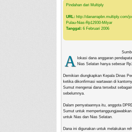
Pindahan dari Multiply
URL:
http://danarrapbn.multiply.com/
Pulau-Nias-Rp12930-Milyar
Tanggal:
6 Februari 2006
Sumbe
A
lokasi dana anggaran pendapat
Nias Selatan hanya sebesar Rp1
Demikian diungkapkan Kepala Dinas Pen
ketika dikonfirmasi wartawan di kantor
Sumut mengenai dana tersebut sebagaim
sebelumnya.
Dalam pernyataannya itu, anggota DPR
Sumut untuk mempertanggungjawabkan 
untuk Nias dan Nias Selatan.
Dana ini digunakan untuk melakukan reh