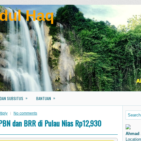
dul Haq
»
»
 DAN SUBSITUS
BANTUAN
tiply
No comments
PBN dan BRR di Pulau Nias Rp12,930
Ahmad 
Location