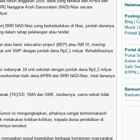
pada tahun anggaran 2005, dana yang berasal dari APBN dan
Halama
BRR) Nanggroe Aceh Darussalam (NAD)-Nias secara
lyar.
Posting
Blog
|
C
tker) BRR NAD-Nias yang berkedudukan di Nias, jumlah dananya
Musik
|
ang dalam tahap pelelangan atau tender.
Pribadi
|
r atau basic education project (BEP) atau WB III, masing-
Portal 
pat unit SMP dengan jumlah dana Rp2,1 milyar. Rehabilitasinya
Portal 
Kolom A
Safir S
i sebanyak 19 unit sekolah dengan jumlah dana Rp1,2 milyar
KPPN
|
 keseluruhan baik dana APBN dan BRR NAD-Nias, total dananya
.
Bantua
anak (TK)/SD, SMA dan SMK, tandasnya, sama sekali tidak
Bantuan
 Sumut ini mengungkapkan, pihaknya sangat berterimakasih
k melakukan kritikan-kritikan, kepada dunia pendidikan di
innya tersebut.
bih merupakan wujud kepedulian berbagai komponen masyarakat