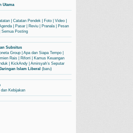
n Utama
atatan
|
Catatan Pendek
|
Foto
|
Video
|
Agenda
|
Pasar
|
Reviu
|
Pranala
|
Pesan
|
Semua Posting
dan Subsitus
Soneta Group
|
Apa dan Siapa Tempo
|
mien Rais
|
Riforri
|
Kamus Keuangan
enduk
|
KickAndy
|
Amirsyah’s Seputar
Jaringan Islam Liberal
(baru)
n
 dan Kebijakan