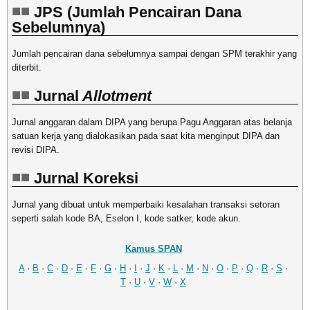
JPS (Jumlah Pencairan Dana
Sebelumnya)
Jumlah pencairan dana sebelumnya sampai dengan SPM terakhir yang
diterbit.
Jurnal
Allotment
Jurnal anggaran dalam DIPA yang berupa Pagu Anggaran atas belanja
satuan kerja yang dialokasikan pada saat kita menginput DIPA dan
revisi DIPA.
Jurnal Koreksi
Jurnal yang dibuat untuk memperbaiki kesalahan transaksi setoran
seperti salah kode BA, Eselon I, kode satker, kode akun.
Kamus SPAN
A
·
B
·
C
·
D
·
E
·
F
·
G
·
H
·
I
·
J
·
K
·
L
·
M
·
N
·
O
·
P
·
Q
·
R
·
S
·
T
·
U
·
V
·
W
·
X