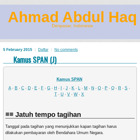
Ahmad Abdul Haq
Denpasar, Indonesia
5 February 2015
Daftar
No comments
Kamus SPAN (J)
Kamus SPAN
A
·
B
·
C
·
D
·
E
·
F
·
G
·
H
·
I
·
J
·
K
·
L
·
M
·
N
·
O
·
P
·
Q
·
R
·
S
·
T
·
U
·
V
·
W
·
X
Jatuh tempo tagihan
Tanggal pada tagihan yang menunjukkan kapan tagihan harus
dilakukan pembayaran oleh Bendahara Umum Negara.