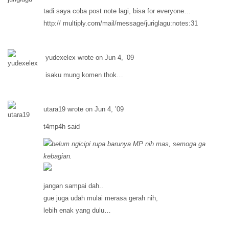
tadi saya coba post note lagi, bisa for everyone…
http:// multiply.com/mail/message/juriglagu:notes:31
yudexelex wrote on Jun 4, ’09
isaku mung komen thok…
utara19 wrote on Jun 4, ’09
t4mp4h said
belum ngicipi rupa barunya MP nih mas, semoga ga
kebagian.
jangan sampai dah..
gue juga udah mulai merasa gerah nih,
lebih enak yang dulu…