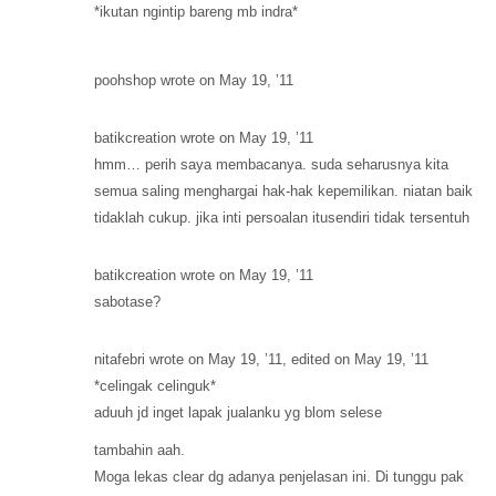
*ikutan ngintip bareng mb indra*
poohshop wrote on May 19, ’11
batikcreation wrote on May 19, ’11
hmm… perih saya membacanya. suda seharusnya kita
semua saling menghargai hak-hak kepemilikan. niatan baik
tidaklah cukup. jika inti persoalan itusendiri tidak tersentuh
batikcreation wrote on May 19, ’11
sabotase?
nitafebri wrote on May 19, ’11, edited on May 19, ’11
*celingak celinguk*
aduuh jd inget lapak jualanku yg blom selese
tambahin aah.
Moga lekas clear dg adanya penjelasan ini. Di tunggu pak