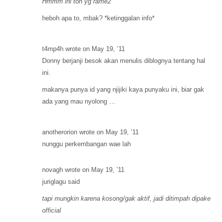
Hmmm ini toh yg rame2
heboh apa to, mbak? *ketinggalan info*
t4mp4h wrote on May 19, ’11
Donny berjanji besok akan menulis diblognya tentang hal
ini.
makanya punya id yang njijiki kaya punyaku ini, biar gak
ada yang mau nyolong …
anotherorion wrote on May 19, ’11
nunggu perkembangan wae lah
novagh wrote on May 19, ’11
juriglagu said
tapi mungkin karena kosong/gak aktif, jadi ditimpah dipake
official