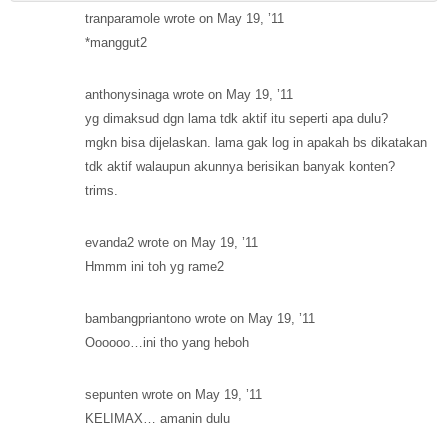
tranparamole wrote on May 19, ’11
*manggut2
anthonysinaga wrote on May 19, ’11
yg dimaksud dgn lama tdk aktif itu seperti apa dulu?
mgkn bisa dijelaskan. lama gak log in apakah bs dikatakan
tdk aktif walaupun akunnya berisikan banyak konten?
trims.
evanda2 wrote on May 19, ’11
Hmmm ini toh yg rame2
bambangpriantono wrote on May 19, ’11
Oooooo…ini tho yang heboh
sepunten wrote on May 19, ’11
KELIMAX… amanin dulu