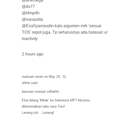
@
ariemega
@
dv77
@
t4mp4h
@
iranaulita
@
EvaSyamsudin
kalo argumen mrk ‘sesuai
TOS’ repot juga. Tp seharusnya ada batasan u/
inactivity
2 hours ago
martoart wrote on May 20, ’11
ohtrie said
barusan mampir mBakkk..
Eloe bilang ‘Mbak’ ke Indonesia MP? Akunmu
diterminalkan tahu rasa Trex!
Lanang tuh .. Lanang!