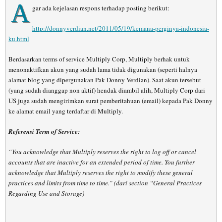
A
gar ada kejelasan respons terhadap posting berikut:
http://donnyverdian.net/2011/05/19/kemana-perginya-indonesia-
ku.html
Berdasarkan terms of service Multiply Corp, Multiply berhak untuk
menonaktifkan akun yang sudah lama tidak digunakan (seperti halnya
alamat blog yang dipergunakan Pak Donny Verdian). Saat akun tersebut
(yang sudah dianggap non aktif) hendak diambil alih, Multiply Corp dari
US juga sudah mengirimkan surat pemberitahuan (email) kepada Pak Donny
ke alamat email yang terdaftar di Multiply.
Referensi Term of Service:
“You acknowledge that Multiply reserves the right to log off or cancel
accounts that are inactive for an extended period of time. You further
acknowledge that Multiply reserves the right to modify these general
practices and limits from time to time.” (dari section “General Practices
Regarding Use and Storage)