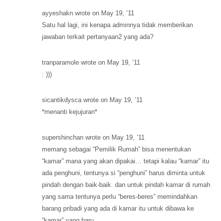
ayyeshakn wrote on May 19, ’11
Satu hal lagi, ini kenapa adminnya tidak memberikan
jawaban terkait pertanyaan2 yang ada?
tranparamole wrote on May 19, ’11
: )))
sicantikdysca wrote on May 19, ’11
*menanti kejujuran*
supershinchan wrote on May 19, ’11
memang sebagai “Pemilik Rumah” bisa menentukan
“kamar” mana yang akan dipakai… tetapi kalau “kamar” itu
ada penghuni, tentunya si “penghuni” harus diminta untuk
pindah dengan baik-baik. dan untuk pindah kamar di rumah
yang sama tentunya perlu “beres-beres” memindahkan
barang pribadi yang ada di kamar itu untuk dibawa ke
“kamar” yang baru.