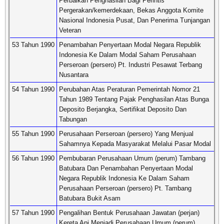
Perbaikan Penghasilan Bagi Perintis
Pergerakan/kemerdekaan, Bekas Anggota Komite
Nasional Indonesia Pusat, Dan Penerima Tunjangan
Veteran
53 Tahun 1990
Penambahan Penyertaan Modal Negara Republik
Indonesia Ke Dalam Modal Saham Perusahaan
Perseroan (persero) Pt. Industri Pesawat Terbang
Nusantara
54 Tahun 1990
Perubahan Atas Peraturan Pemerintah Nomor 21
Tahun 1989 Tentang Pajak Penghasilan Atas Bunga
Deposito Berjangka, Sertifikat Deposito Dan
Tabungan
55 Tahun 1990
Perusahaan Perseroan (persero) Yang Menjual
Sahamnya Kepada Masyarakat Melalui Pasar Modal
56 Tahun 1990
Pembubaran Perusahaan Umum (perum) Tambang
Batubara Dan Penambahan Penyertaan Modal
Negara Republik Indonesia Ke Dalam Saham
Perusahaan Perseroan (persero) Pt. Tambang
Batubara Bukit Asam
57 Tahun 1990
Pengalihan Bentuk Perusahaan Jawatan (perjan)
Kereta Api Menjadi Perusahaan Umum (perum)