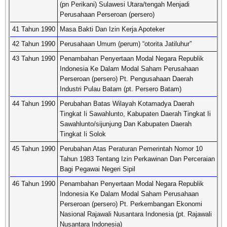
(pn Perikani) Sulawesi Utara/tengah Menjadi
Perusahaan Perseroan (persero)
41 Tahun 1990
Masa Bakti Dan Izin Kerja Apoteker
42 Tahun 1990
Perusahaan Umum (perum) “otorita Jatiluhur”
43 Tahun 1990
Penambahan Penyertaan Modal Negara Republik
Indonesia Ke Dalam Modal Saham Perusahaan
Perseroan (persero) Pt. Pengusahaan Daerah
Industri Pulau Batam (pt. Persero Batam)
44 Tahun 1990
Perubahan Batas Wilayah Kotamadya Daerah
Tingkat Ii Sawahlunto, Kabupaten Daerah Tingkat Ii
Sawahlunto/sijunjung Dan Kabupaten Daerah
Tingkat Ii Solok
45 Tahun 1990
Perubahan Atas Peraturan Pemerintah Nomor 10
Tahun 1983 Tentang Izin Perkawinan Dan Perceraian
Bagi Pegawai Negeri Sipil
46 Tahun 1990
Penambahan Penyertaan Modal Negara Republik
Indonesia Ke Dalam Modal Saham Perusahaan
Perseroan (persero) Pt. Perkembangan Ekonomi
Nasional Rajawali Nusantara Indonesia (pt. Rajawali
Nusantara Indonesia)