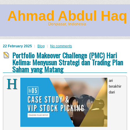
Ahmad Abdul Haq
Denpasar, Indonesia
22 February 2025
Blog
No comments
Portfolio Makeover Challenge (PMC) Hari
Kelima: Menyusun Strategi dan Trading Plan
Saham yang Matang
H
ari
terakhir
dari