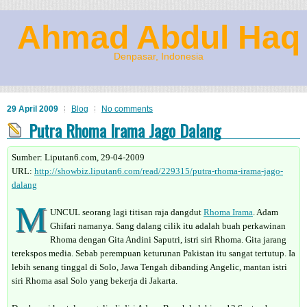
Ahmad Abdul Haq
Denpasar, Indonesia
29 April 2009
Blog
No comments
Putra Rhoma Irama Jago Dalang
Sumber: Liputan6.com, 29-04-2009
URL:
http://showbiz.liputan6.com/read/229315/putra-rhoma-irama-jago-
dalang
M
UNCUL seorang lagi titisan raja dangdut
Rhoma Irama
. Adam
Ghifari namanya. Sang dalang cilik itu adalah buah perkawinan
Rhoma dengan Gita Andini Saputri, istri siri Rhoma. Gita jarang
terekspos media. Sebab perempuan keturunan Pakistan itu sangat tertutup. Ia
lebih senang tinggal di Solo, Jawa Tengah dibanding Angelic, mantan istri
siri Rhoma asal Solo yang bekerja di Jakarta.