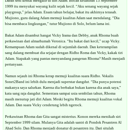
Darah seni kental mengalir di diri Adam. Bocah kelahiran 13 September
1999 itu menyukai wayang kulit sejak kecil. “Aku senang wayang sejak
playgroup,” jelas Adam. Enam tahun belajar, bakat itu akhirnya terasah.
Mujiono, guru dalang Adam memuji kualitas Adam saat mendalang. “Dia
bisa membaca lingkungan,” tutur Mujiono di Solo, belum lama ini.
Bakat Adam disambut hangat Vicky Irama dan Debby, anak Rhoma buah
perkawinan dari almarhumah Veronica. “Itu bakat dari kecil,” ucap Vicky.
Kemampuan Adam sudah dikenal di sejumlah daerah. Dan keterampilan
sang dalang membuat dia sejajar dengan Ridho Roma dan Vicky, kakak tiri
Adam. Siapakah yang pantas menyandang pangeran Rhoma? Masih menjadi
pertanyaan.
Namun sejauh ini Rhoma kerap memuji kualitas suara Ridho. Vokalis
Sonet2Band ini lebih dulu menjadi superstar dangdut. “Dia punya potensi
makanya saya salurkan. Karena dia berbakat bukan karena dia anak saya,”
kata sang raja dangdut. Sementara sampai usia sembilan tahun, Rhoma
masih menutup jati diri Adam. Meski begitu Rhoma memuji kualitas vokal
Adam. Dan suara Vicky cenderung lebih ngerock.
Perkawinan Rhoma dan Gita sangat misterius. Konon mereka menikah siri
September 1999 silam. Mulanya Gita adalah santri di Pondok Pesantren Al
Ahad Solo. Dan Rhoma menjadi donatur di pesantren itu. Dari situlah