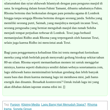
silaturrahmi dan syiar ukhuwah Islamiyah dengan para pengurus masjid di
sana. Ia tergabung dalam forum Fahmi Tamami, dibantu sahabatnya Fahru.
Rhoma bertemu dan berkenalan dengan para pemuka agama di Lombok
hingga tanpa sengaja Rhoma bertemu dengan seorang janda. Sohiba yang
memiliki seorang putri, Saimah, yang masjidnya menjadi incaran Towi,
seorang pengusaha yang berniat mengubah masjid dan rumah Sohiba
menjadi tempat perjudian terbesar di Lombok. Towi juga berhasil
memanipulasi Ridho anak Rhoma yang terpengaruh oleh hasutan Towi,
selain juga karena Ridho ini mencintai anak Towi.
Bagi para penggemarnya kehadiran film ini tentu mengobati kerinduan
mereka yang telah berlelah payah menyesaki gedung bioskop sekitar tahun
80-an silam. Rhoma seperti memanfaatkan momen ini untuk menggelar
misinya, karena seperti diakuinya sendiri dalam webnya sonetamania.com,
lagu ukhuwah harus meminimalisir ketukan gendang dan lebih banyak
suara bass dan drum karena memang lagu ini membawa misi, jadi harus
energik dan dinamis. Benarkah kontroversi? Untuk itulah lagu ini yang
akan dibahas dalam iaporan utama edisi ini. []
Furqon
,
Kliping Media
,
Lagu Bang Haji Menuduh Siapa?
,
Rhoma
Irama
,
Soneta Group