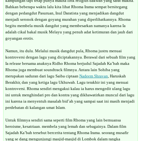
kampungan tapi tetap punya makna lirik religius dakwah yang sarat makna.
Bahkan beberapa waktu lalu kita lihat Rhoma Irama sempat bersitegang
dengan pedangdut Pasuruan, Inul Daratista yang menjadikan dangdut
menjadi seronok dengan goyang murahan yang diperlihatkannya. Rhoma
begitu membela musik dangdut yang membesarkan namanya karena Ia
adalah cikal bakal musik Melayu yang penuh adat ketimuran dan jauh dari
goyangan erotis.
Namun, itu dulu. Melalui musik dangdut pula, Rhoma justru menuai
kontroversi dengan lagu yang diciptakannya. Berawal dari sebuah film yang
Ia release bersama anaknya Ridho Rhoma berjudul Sajadah Ka’bah maka
Rhoma juga membuat soundtrack filmnya. Antara lain Sohiba yang
merupakan saduran dari lagu Saiba ciptaan
Nadeem Shravan
, Haruskah
Berakhir, dan yang ketiga lagu Ukhuwah. Lagu terakhir ini yang menuai
kontroversi. Rhoma sendiri mengakui kalau ia harus mengedit ulang lagu
ini untuk menghindari pro dan kontra yang dikhawatirkan muncul dari lagu
ini karena ia menyentuh masalah bid’ah yang sampai saat ini masih menjadi
perdebatan di kalangan umat Islam.
Untuk filmnya sendiri sama seperti film Rhoma yang lain bernuansa
heroisme, kesatriaan. membela yang lemah dan sebagainya. Dalam film
Sajadah Ka’bah tersebut bercerita tentang Rhoma Irama. seorang musafir
yang se dang mengunjungi masjid-masjid di Lombok dalam rangka