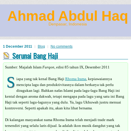
Ahmad Abdul Haq
Denpasar, Indonesia
1 December 2011
Blog
No comments
Serunai Bang Haji
Sumber: Majalah Islam
Furqon
, edisi 85 tahun IX, Desember 2011
S
iapa yang tak kenal Bang Haji
Rhoma Irama
, kepiawaiannya
mencipta lagu dan produktivitasnya dalam berkarya tak perlu
diragukan lagi. Bahkan nafas Islami pada lagu-lagu Bang Haji ini
kental dengan aroma dakwah, tetapi mengapa pada lagu yang satu ini Bang
Haji tak seperti lagu-lagunya yang dulu. Ya, lagu Ukhuwah justru menuai
kontroversi. Seperti apakah itu, akan kita lihat bersama.
Di kalangan masyarakat nama Rhoma Irama telah menjadi trade mark
tersendiri yang selalu laris dijual. Ia adalah ikon musik dangdut yang tak