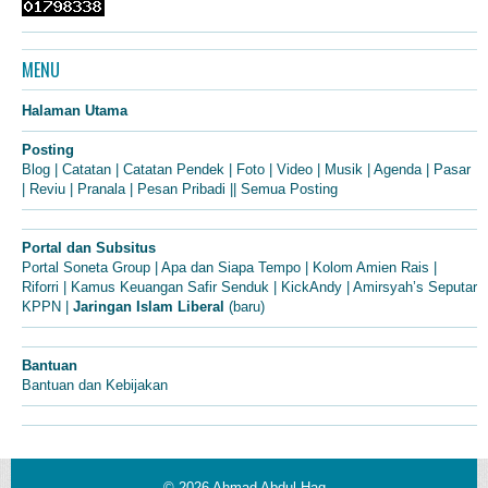
MENU
Halaman Utama
Posting
Blog
|
Catatan
|
Catatan Pendek
|
Foto
|
Video
|
Musik
|
Agenda
|
Pasar
|
Reviu
|
Pranala
|
Pesan Pribadi
||
Semua Posting
Portal dan Subsitus
Portal Soneta Group
|
Apa dan Siapa Tempo
|
Kolom Amien Rais
|
Riforri
|
Kamus Keuangan Safir Senduk
|
KickAndy
|
Amirsyah’s Seputar
KPPN
|
Jaringan Islam Liberal
(baru)
Bantuan
Bantuan dan Kebijakan
© 2026
Ahmad Abdul Haq