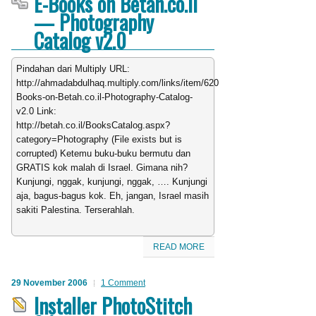
E-Books on Betah.co.il
— Photography
Catalog v2.0
Pindahan dari Multiply URL:
http://ahmadabdulhaq.multiply.com/links/item/620/E-
Books-on-Betah.co.il-Photography-Catalog-
v2.0 Link:
http://betah.co.il/BooksCatalog.aspx?
category=Photography (File exists but is
corrupted) Ketemu buku-buku bermutu dan
GRATIS kok malah di Israel. Gimana nih?
Kunjungi, nggak, kunjungi, nggak, …. Kunjungi
aja, bagus-bagus kok. Eh, jangan, Israel masih
sakiti Palestina. Terserahlah.
READ MORE
29 November 2006
1 Comment
Installer PhotoStitch