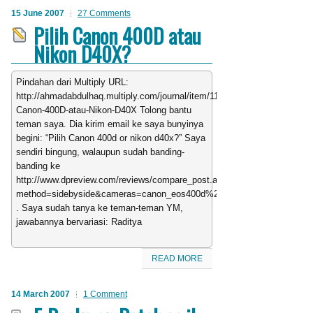
15 June 2007
27 Comments
Pilih Canon 400D atau
Nikon D40X?
Pindahan dari Multiply URL:
http://ahmadabdulhaq.multiply.com/journal/item/11/Pilih-
Canon-400D-atau-Nikon-D40X Tolong bantu
teman saya. Dia kirim email ke saya bunyinya
begini: “Pilih Canon 400d or nikon d40x?” Saya
sendiri bingung, walaupun sudah banding-
banding ke
http://www.dpreview.com/reviews/compare_post.asp?
method=sidebyside&cameras=canon_eos400d%2Cnikon_d40x&show=all
. Saya sudah tanya ke teman-teman YM,
jawabannya bervariasi: Raditya
READ MORE
14 March 2007
1 Comment