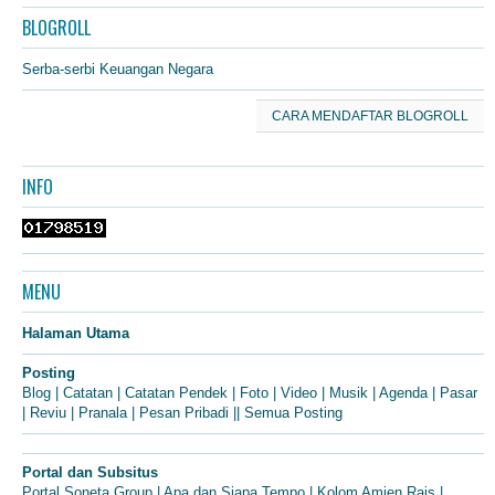
BLOGROLL
Serba-serbi Keuangan Negara
CARA MENDAFTAR BLOGROLL
INFO
MENU
Halaman Utama
Posting
Blog
|
Catatan
|
Catatan Pendek
|
Foto
|
Video
|
Musik
|
Agenda
|
Pasar
|
Reviu
|
Pranala
|
Pesan Pribadi
||
Semua Posting
Portal dan Subsitus
Portal Soneta Group
|
Apa dan Siapa Tempo
|
Kolom Amien Rais
|