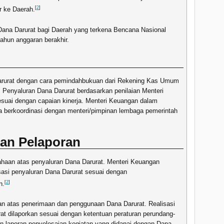
[
2
]
r ke Daerah.
ana Darurat bagi Daerah yang terkena Bencana Nasional
ahun anggaran berakhir.
arurat dengan cara pemindahbukuan dari Rekening Kas Umum
enyaluran Dana Darurat berdasarkan penilaian Menteri
esuai dengan capaian kinerja. Menteri Keuangan dalam
ja berkoordinasi dengan menteri/pimpinan lembaga pemerintah
an Pelaporan
haan atas penyaluran Dana Darurat. Menteri Keuangan
sasi penyaluran Dana Darurat sesuai dengan
[
2
]
n.
n atas penerimaan dan penggunaan Dana Darurat. Realisasi
t dilaporkan sesuai dengan ketentuan peraturan perundang-
 laporan penyelesaian kegiatan yang didanai dengan Dana