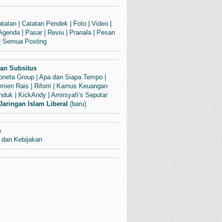
atatan
|
Catatan Pendek
|
Foto
|
Video
|
Agenda
|
Pasar
|
Reviu
|
Pranala
|
Pesan
|
Semua Posting
dan Subsitus
Soneta Group
|
Apa dan Siapa Tempo
|
mien Rais
|
Riforri
|
Kamus Keuangan
enduk
|
KickAndy
|
Amirsyah’s Seputar
Jaringan Islam Liberal
(baru)
n
 dan Kebijakan