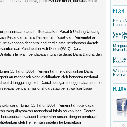
mi bencana nasional, peristiwa luar biasa, dan/atau krisis
RECENT
Ketika 
Bahasa,
ber penerimaan daerah. Berdasarkan Pasal 5 Undang-Undang
Cara Mu
Ctrl+J 
gan Keuangan antara Pemerintah Pusat dan Pemerintahan
 pelaksanaan desentralisasi terdiri atas pendapatan daerah
Mengata
rsumber dari Pendapatan Asli Daerah(PAD), Dana
Meminta 
Di dalam lain-lain pendapatan itulah terdapat Dana Darurat dan
Diminta
Kanvas
Waspada
Nomor 33 Tahun 2004, Pemerintah mengalokasikan Dana
Premium
keperluan mendesak yang diakibatkan oleh bencana nasional
ak dapat ditanggulangi oleh Daerah dengan menggunakan sumber
FOLLOW
ebagai bencana nasional dan/atau peristiwa luar biasa
ang-Undang Nomor 33 Tahun 2004, Pemerintah juga dapat
h yang dinyatakan mengalami krisis solvabilitas. Daerah
as berdasarkan evaluasi Pemerintah sesuai dengan peraturan
 ditetapkan oleh Pemerintah setelah berkonsultasi