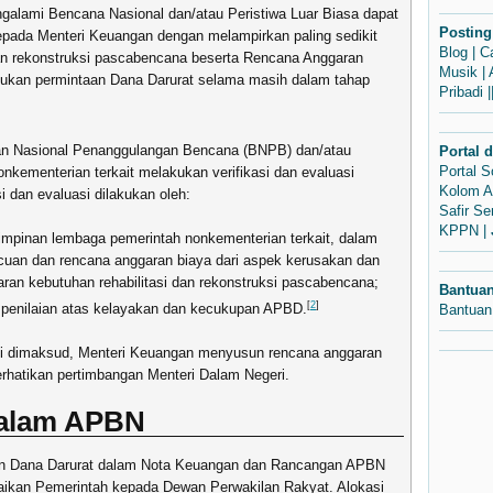
alami Bencana Nasional dan/atau Peristiwa Luar Biasa dapat
Posting
pada Menteri Keuangan dengan melampirkan paling sedikit
Blog
|
C
dan rekonstruksi pascabencana beserta Rencana Anggaran
Musik
|
jukan permintaan Dana Darurat selama masih dalam tahap
Pribadi
|
an Nasional Penanggulangan Bencana (BNPB) dan/atau
Portal 
Portal 
nkementerian terkait melakukan verifikasi dan evaluasi
Kolom A
i dan evaluasi dilakukan oleh:
Safir S
KPPN
|
mpinan lembaga pemerintah nonkementerian terkait, dalam
acuan dan rencana anggaran biaya dari aspek kerusakan dan
ran kebutuhan rehabilitasi dan rekonstruksi pascabencana;
Bantua
[
2
]
 penilaian atas kelayakan dan kecukupan APBD.
Bantuan
uasi dimaksud, Menteri Keuangan menyusun rencana anggaran
hatikan pertimbangan Menteri Dalam Negeri.
alam APBN
an Dana Darurat dalam Nota Keuangan dan Rancangan APBN
aikan Pemerintah kepada Dewan Perwakilan Rakyat. Alokasi