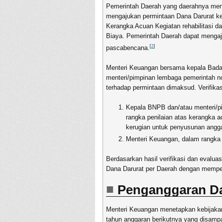
Pemerintah Daerah yang daerahnya meng
mengajukan permintaan Dana Darurat ke
Kerangka Acuan Kegiatan rehabilitasi 
Biaya. Pemerintah Daerah dapat menga
[
2
]
pascabencana.
Menteri Keuangan bersama kepala Bad
menteri/pimpinan lembaga pemerintah no
terhadap permintaan dimaksud. Verifikas
Kepala BNPB dan/atau menteri/pi
rangka penilaian atas kerangka 
kerugian untuk penyusunan angga
Menteri Keuangan, dalam rangka
Berdasarkan hasil verifikasi dan eval
Dana Darurat per Daerah dengan memper
Penganggaran D
Menteri Keuangan menetapkan kebijak
tahun anggaran berikutnya yang disamp