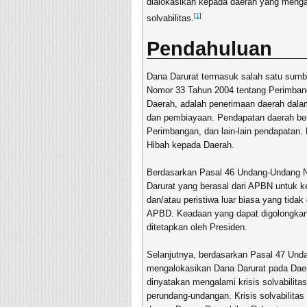
dialokasikan kepada daerah yang mengala
[
1
]
solvabilitas.
Pendahuluan
Dana Darurat termasuk salah satu sum
Nomor 33 Tahun 2004 tentang Perimban
Daerah, adalah penerimaan daerah dalam
dan pembiayaan. Pendapatan daerah be
Perimbangan, dan lain-lain pendapatan. 
Hibah kepada Daerah.
Berdasarkan Pasal 46 Undang-Undang 
Darurat yang berasal dari APBN untuk 
dan/atau peristiwa luar biasa yang tid
APBD. Keadaan yang dapat digolongkan s
ditetapkan oleh Presiden.
Selanjutnya, berdasarkan Pasal 47 Und
mengalokasikan Dana Darurat pada Daera
dinyatakan mengalami krisis solvabilit
perundang-undangan. Krisis solvabilitas