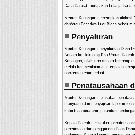
Dana Darurat merupakan belanja transfe
Menteri Keuangan menetapkan alokasi D
dan/atau Peristiwa Luar Biasa sebelum t
Penyaluran
Menteri Keuangan menyalurkan Dana D
Negara ke Rekening Kas Umum Daerah. P
Keuangan, dilakukan secara bertahap s
melakukan penilaian atas capaian kiner
nonkementerian terkait.
Penatausahaan d
Menteri Keuangan melakukan penatausa
menyusun dan menyajikan laporan reali
ketentuan peraturan perundang-undanga
Kepala Daerah melakukan penatausahaa
penerimaan dan penggunaan Dana Darura
undangan. Kepala Daerah menyampaikan