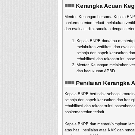
Kerangka Acuan Keg
Menteri Keuangan bersama Kepala BNPB
nonkementerian terkait melakukan verifi
dan evaluasi dilaksanakan dengan keten
Kepala BNPB dan/atau menteri/pi
melakukan verifikasi dan evalua
belanja dari aspek kerusakan da
rehabilitasi dan rekonstruksi pa
Menteri Keuangan melakukan veri
dan kecukupan APBD.
Penilaian Kerangka 
Kepala BNPB bertindak sebagai koordin
belanja dari aspek kerusakan dan keru
rehabilitasi dan rekonstruksi pascaben
nonkementerian terkait.
Kepala BNPB dan menteri/pimpinan lemb
atas hasil penilaian atas KAK dan ren