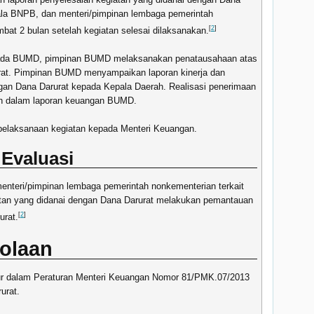
ala BNPB, dan menteri/pimpinan lembaga pemerintah
[
2
]
mbat 2 bulan setelah kegiatan selesai dilaksanakan.
epada BUMD, pimpinan BUMD melaksanakan penatausahaan atas
at. Pimpinan BUMD menyampaikan laporan kinerja dan
ngan Dana Darurat kepada Kepala Daerah. Realisasi penerimaan
an dalam laporan keuangan BUMD.
pelaksanaan kegiatan kepada Menteri Keuangan.
Evaluasi
nteri/pimpinan lembaga pemerintah nonkementerian terkait
atan yang didanai dengan Dana Darurat melakukan pemantauan
[
2
]
urat.
lolaan
atur dalam Peraturan Menteri Keuangan Nomor 81/PMK.07/2013
urat.