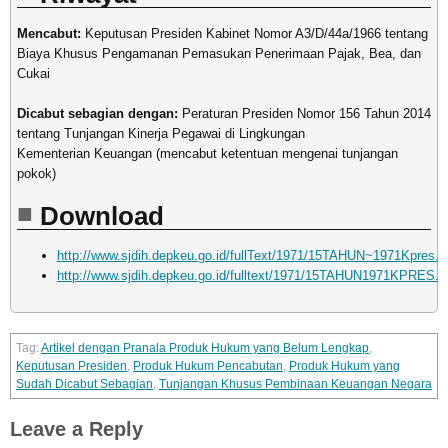
Mencabut:
Keputusan Presiden Kabinet Nomor A3/D/44a/1966 tentang
Biaya Khusus Pengamanan Pemasukan Penerimaan Pajak, Bea, dan
Cukai
Dicabut sebagian dengan:
Peraturan Presiden Nomor 156 Tahun 2014
tentang Tunjangan Kinerja Pegawai di Lingkungan
Kementerian Keuangan (mencabut ketentuan mengenai tunjangan
pokok)
Download
http://www.sjdih.depkeu.go.id/fullText/1971/15TAHUN~1971Kpres.
http://www.sjdih.depkeu.go.id/fulltext/1971/15TAHUN1971KPRES.
Artikel dengan Pranala Produk Hukum yang Belum Lengkap
,
Keputusan Presiden
,
Produk Hukum Pencabutan
,
Produk Hukum yang
Sudah Dicabut Sebagian
,
Tunjangan Khusus Pembinaan Keuangan Negara
Leave a Reply