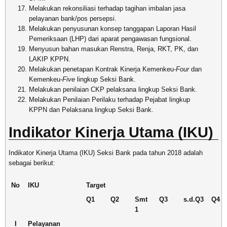
Melakukan rekonsiliasi terhadap tagihan imbalan jasa
pelayanan bank/pos persepsi.
Melakukan penyusunan konsep tanggapan Laporan Hasil
Pemeriksaan (LHP) dari aparat pengawasan fungsional.
Menyusun bahan masukan Renstra, Renja, RKT, PK, dan
LAKIP KPPN.
Melakukan penetapan Kontrak Kinerja Kemenkeu-
Four
dan
Kemenkeu-
Five
lingkup Seksi Bank.
Melakukan penilaian CKP pelaksana lingkup Seksi Bank.
Melakukan Penilaian Perilaku terhadap Pejabat lingkup
KPPN dan Pelaksana lingkup Seksi Bank.
Indikator Kinerja Utama (IKU)
Indikator Kinerja Utama (IKU) Seksi Bank pada tahun 2018 adalah
sebagai berikut:
No
IKU
Target
Q1
Q2
Smt
Q3
s.d.Q3
Q4
1
I
Pelayanan