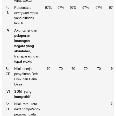
tepat waktu
4c-
Persentase
97%
97%
97%
97%
97%
97%
N
exception report
yang ditindak
lanjuti
V
Akuntansi dan
pelaporan
keuangan
negara yang
akuntabel,
transparan, dan
tepat waktu
5a-
Nilai kinerja
70
70
70
70
70
70
CP
penyaluran DAK
Fisik dan Dana
Desa
VI
SDM yang
kompetitif
6a-
Nilai rata –rata
–
–
–
–
–
77
CP
hard competency
pegawai pada