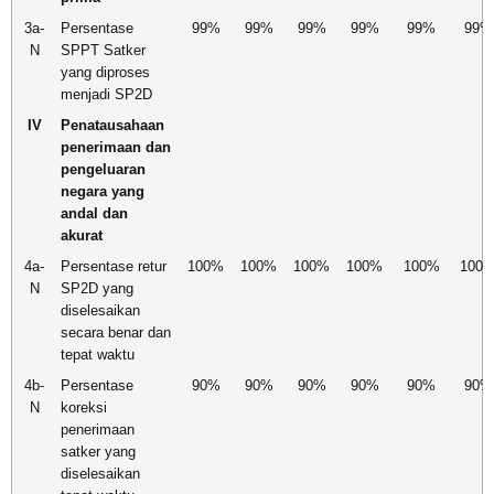
3a-
Persentase
99%
99%
99%
99%
99%
99%
N
SPPT Satker
yang diproses
menjadi SP2D
IV
Penatausahaan
penerimaan dan
pengeluaran
negara yang
andal dan
akurat
4a-
Persentase retur
100%
100%
100%
100%
100%
100
N
SP2D yang
diselesaikan
secara benar dan
tepat waktu
4b-
Persentase
90%
90%
90%
90%
90%
90%
N
koreksi
penerimaan
satker yang
diselesaikan