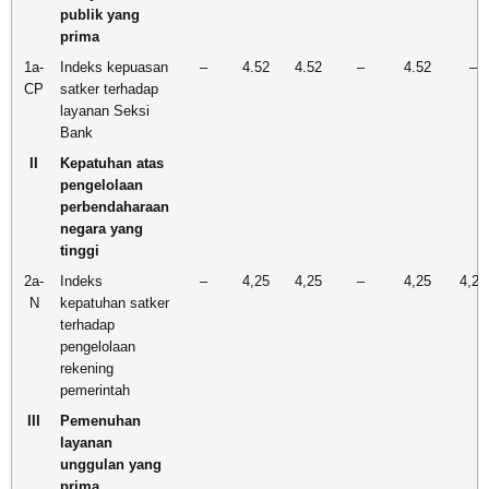
publik yang
prima
1a-
Indeks kepuasan
–
4.52
4.52
–
4.52
–
CP
satker terhadap
layanan Seksi
Bank
II
Kepatuhan atas
pengelolaan
perbendaharaan
negara yang
tinggi
2a-
Indeks
–
4,25
4,25
–
4,25
4,25
N
kepatuhan satker
terhadap
pengelolaan
rekening
pemerintah
III
Pemenuhan
layanan
unggulan yang
prima