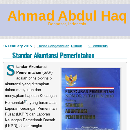
Ahmad Abdul Haq
Denpasar, Indonesia
16 February 2015
Dasar Pengetahuan
,
Pilihan
6 Comments
Standar Akuntansi Pemerintahan
S
tandar Akuntansi
Pemerintahan
(SAP)
adalah prinsip-prinsip
akuntansi yang diterapkan
dalam menyusun dan
menyajikan Laporan Keuangan
[
1
]
Pemerintah
, yang terdiri atas
Laporan Keuangan Pemerintah
Pusat (LKPP) dan Laporan
Keuangan Pemerintah Daerah
(LKPD), dalam rangka