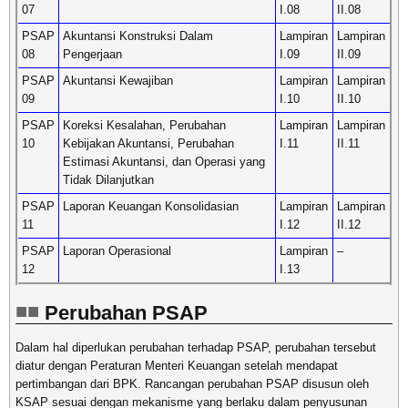
07
I.08
II.08
PSAP
Akuntansi Konstruksi Dalam
Lampiran
Lampiran
08
Pengerjaan
I.09
II.09
PSAP
Akuntansi Kewajiban
Lampiran
Lampiran
09
I.10
II.10
PSAP
Koreksi Kesalahan, Perubahan
Lampiran
Lampiran
10
Kebijakan Akuntansi, Perubahan
I.11
II.11
Estimasi Akuntansi, dan Operasi yang
Tidak Dilanjutkan
PSAP
Laporan Keuangan Konsolidasian
Lampiran
Lampiran
11
I.12
II.12
PSAP
Laporan Operasional
Lampiran
–
12
I.13
Perubahan PSAP
Dalam hal diperlukan perubahan terhadap PSAP, perubahan tersebut
diatur dengan Peraturan Menteri Keuangan setelah mendapat
pertimbangan dari BPK. Rancangan perubahan PSAP disusun oleh
KSAP sesuai dengan mekanisme yang berlaku dalam penyusunan