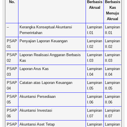
No.
Berbasis
Berbasis
Akrual
Kas
Menuju
Akrual
–
Kerangka Konseptual Akuntansi
Lampiran
Lampiran
Pemerintahan
I.01
II.01
PSAP
Penyajian Laporan Keuangan
Lampiran
Lampiran
01
I.02
II.02
PSAP
Laporan Realisasi Anggaran Berbasis
Lampiran
Lampiran
02
Kas
I.03
II.03
PSAP
Laporan Arus Kas
Lampiran
Lampiran
03
I.04
II.04
PSAP
Catatan atas Laporan Keuangan
Lampiran
Lampiran
04
I.05
II.05
PSAP
Akuntansi Persediaan
Lampiran
Lampiran
05
I.06
II.06
PSAP
Akuntansi Investasi
Lampiran
Lampiran
06
I.07
II.07
PSAP
Akuntansi Aset Tetap
Lampiran
Lampiran