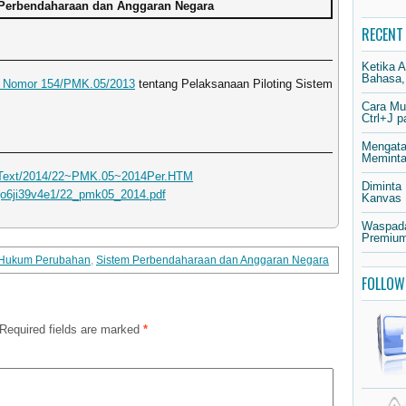
Perbendaharaan dan Anggaran Negara
RECENT
Ketika 
Bahasa,
n Nomor 154/PMK.05/2013
tentang Pelaksanaan Piloting Sistem
Cara Mu
Ctrl+J 
Mengata
Meminta 
fullText/2014/22~PMK.05~2014Per.HTM
Diminta
qo6ji39v4e1/22_pmk05_2014.pdf
Kanvas
Waspada
Premium
 Hukum Perubahan
,
Sistem Perbendaharaan dan Anggaran Negara
FOLLOW
Required fields are marked
*