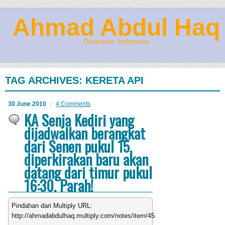
Ahmad Abdul Haq
Denpasar, Indonesia
TAG ARCHIVES:
KERETA API
30 June 2010
4 Comments
KA Senja Kediri yang
dijadwalkan berangkat
dari Senen pukul 15,
diperkirakan baru akan
datang dari timur pukul
16:30. Parah!
Pindahan dari Multiply URL:
http://ahmadabdulhaq.multiply.com/notes/item/45