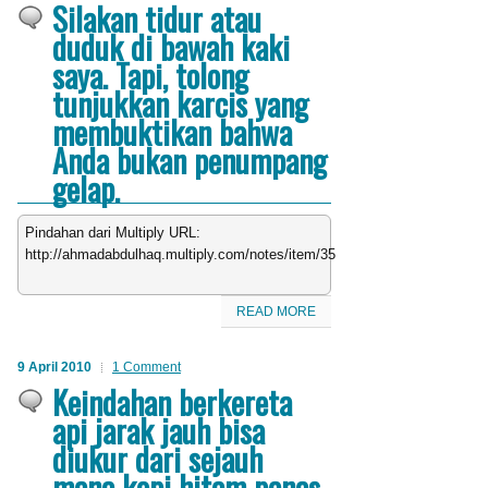
Silakan tidur atau
duduk di bawah kaki
saya. Tapi, tolong
tunjukkan karcis yang
membuktikan bahwa
Anda bukan penumpang
gelap.
Pindahan dari Multiply URL:
http://ahmadabdulhaq.multiply.com/notes/item/35
READ MORE
9 April 2010
1 Comment
Keindahan berkereta
api jarak jauh bisa
diukur dari sejauh
mana kopi hitam panas