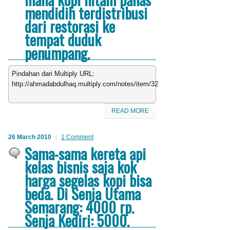
mendidih terdistribusi
dari restorasi ke
tempat duduk
penumpang.
Pindahan dari Multiply URL:
http://ahmadabdulhaq.multiply.com/notes/item/32
READ MORE
26 March 2010
1 Comment
Sama-sama kereta api
kelas bisnis saja kok
harga segelas kopi bisa
beda. Di Senja Utama
Semarang: 4000 rp.
Senja Kediri: 5000.